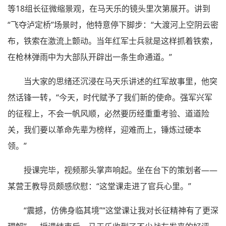
等18组长征微缩景观，在马天乐的镜头里次第展开。讲到
“飞夺泸定桥”场景时，他特意停下脚步：“大渡河上空阴云密
布，铁索在激流上颤动。当年红军士兵就是这样抓着铁索，
在枪林弹雨中为大部队开辟出一条生命通道。”
当大家的思绪还沉浸在马天乐讲述的红军故事里，他突
然话锋一转，“今天，时代赋予了我们新的使命。强军兴军
的征程上，不会一帆风顺，必然要历经重重考验、道道险
关，我们要以革命先辈为榜样，迎难而上，锤炼过硬本
领。”
授课完毕，视频那头掌声响起。坐在台下的策划者——
某营王教导员颇感欣慰：“这堂课走进了官兵心里。”
“震撼，仿佛身临其境”“这堂课让我对长征精神有了更深