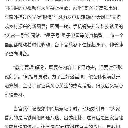
间拍摄的短视频在大屏幕上播放：乘坐“复兴号”高铁出游，
车窗外掠过的光伏“银海”与风力发电机转动的“大风车”交织
成乡村振兴的新图景；画面一转，手机镜头扫过科技馆里的
“天宫一号”空间站、“墨子号”量子卫星等仿真模型……每一个
画面都跳动着时代脉动，台下官兵忍不住探起身子、伸长脖
子望向讲台。
“教育要想‘解渴’，既要在内容上下足功夫，还要注重形
式创新。”陈指导员说，为了上好这堂课，他在休假前就开
始筹划，主动了解官兵关心关注的热点话题，归队后又精心
剪辑素材。
当官兵们被视频中的场景吸引时，他巧妙引导：“大家
看到的是高铁网络四通八达、出游便捷，这背后是国家基础
设施建设的进步。还有这些‘硬核’科技展品的背后，是我国