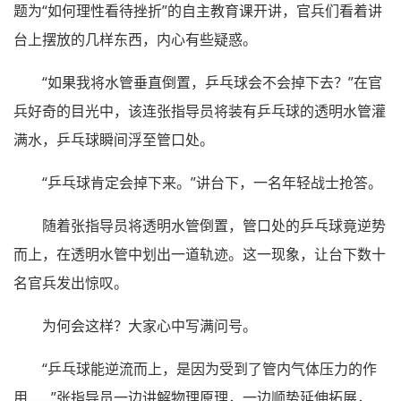
题为“如何理性看待挫折”的自主教育课开讲，官兵们看着讲
台上摆放的几样东西，内心有些疑惑。
“如果我将水管垂直倒置，乒乓球会不会掉下去？”在官
兵好奇的目光中，该连张指导员将装有乒乓球的透明水管灌
满水，乒乓球瞬间浮至管口处。
“乒乓球肯定会掉下来。”讲台下，一名年轻战士抢答。
随着张指导员将透明水管倒置，管口处的乒乓球竟逆势
而上，在透明水管中划出一道轨迹。这一现象，让台下数十
名官兵发出惊叹。
为何会这样？大家心中写满问号。
“乒乓球能逆流而上，是因为受到了管内气体压力的作
用……”张指导员一边讲解物理原理，一边顺势延伸拓展，