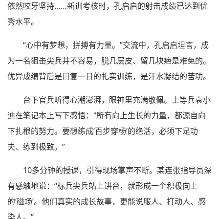
依然咬牙坚持……新训考核时，孔启启的射击成绩已达到优
秀水平。
“心中有梦想，拼搏有力量。”交流中，孔启启坦言，成
为一名狙击尖兵并不容易，脱几层皮、留几块疤是难免的。
优异成绩背后是日复一日的扎实训练，是汗水凝结的苦功。
台下官兵听得心潮澎湃，眼神里充满敬佩。上等兵袁小
迪在笔记本上写下感悟：“所有向上生长的力量，都源自向
下扎根的努力。要想练成‘百步穿杨’的绝活，必须下足功
夫、练到极致。”
10多分钟的授课，引得现场掌声不断。某连张指导员深
有感触地说：“标兵尖兵站上讲台，就形成一个积极向上
的‘磁场’。他们真实的成长故事，更能说服人、打动人、感
染人。”