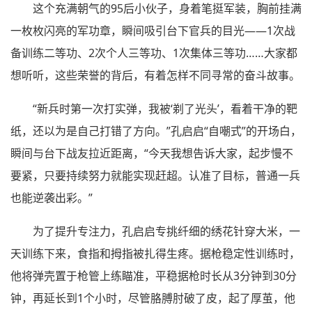
这个充满朝气的95后小伙子，身着笔挺军装，胸前挂满
一枚枚闪亮的军功章，瞬间吸引台下官兵的目光——1次战
备训练二等功、2次个人三等功、1次集体三等功……大家都
想听听，这些荣誉的背后，有着怎样不同寻常的奋斗故事。
“新兵时第一次打实弹，我被‘剃了光头’，看着干净的靶
纸，还以为是自己打错了方向。”孔启启“自嘲式”的开场白，
瞬间与台下战友拉近距离，“今天我想告诉大家，起步慢不
要紧，只要持续努力就能实现赶超。认准了目标，普通一兵
也能逆袭出彩。”
为了提升专注力，孔启启专挑纤细的绣花针穿大米，一
天训练下来，食指和拇指被扎得生疼。据枪稳定性训练时，
他将弹壳置于枪管上练瞄准，平稳据枪时长从3分钟到30分
钟，再延长到1个小时，尽管胳膊肘破了皮，起了厚茧，他