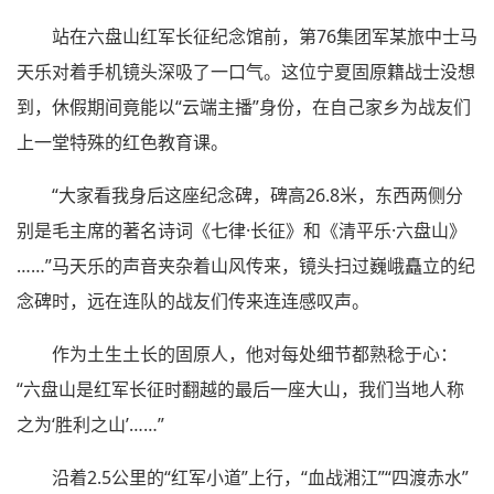
站在六盘山红军长征纪念馆前，第76集团军某旅中士马
天乐对着手机镜头深吸了一口气。这位宁夏固原籍战士没想
到，休假期间竟能以“云端主播”身份，在自己家乡为战友们
上一堂特殊的红色教育课。
“大家看我身后这座纪念碑，碑高26.8米，东西两侧分
别是毛主席的著名诗词《七律·长征》和《清平乐·六盘山》
……”马天乐的声音夹杂着山风传来，镜头扫过巍峨矗立的纪
念碑时，远在连队的战友们传来连连感叹声。
作为土生土长的固原人，他对每处细节都熟稔于心：
“六盘山是红军长征时翻越的最后一座大山，我们当地人称
之为‘胜利之山’……”
沿着2.5公里的“红军小道”上行，“血战湘江”“四渡赤水”