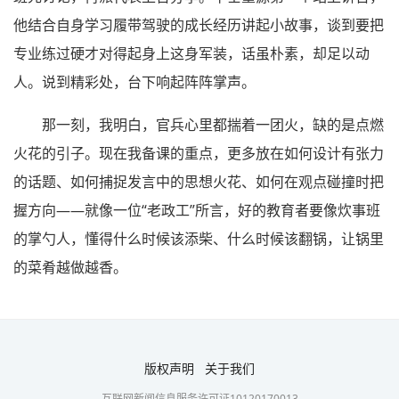
他结合自身学习履带驾驶的成长经历讲起小故事，谈到要把
专业练过硬才对得起身上这身军装，话虽朴素，却足以动
人。说到精彩处，台下响起阵阵掌声。
那一刻，我明白，官兵心里都揣着一团火，缺的是点燃
火花的引子。现在我备课的重点，更多放在如何设计有张力
的话题、如何捕捉发言中的思想火花、如何在观点碰撞时把
握方向——就像一位“老政工”所言，好的教育者要像炊事班
的掌勺人，懂得什么时候该添柴、什么时候该翻锅，让锅里
的菜肴越做越香。
版权声明
关于我们
互联网新闻信息服务许可证10120170013