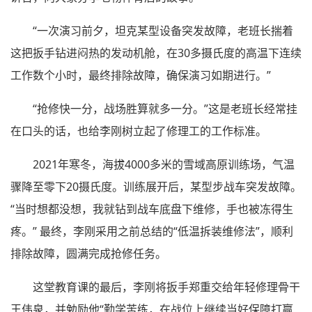
“一次演习前夕，坦克某型设备突发故障，老班长揣着
这把扳手钻进闷热的发动机舱，在30多摄氏度的高温下连续
工作数个小时，最终排除故障，确保演习如期进行。”
“抢修快一分，战场胜算就多一分。”这是老班长经常挂
在口头的话，也给李刚树立起了修理工的工作标准。
2021年寒冬，海拔4000多米的雪域高原训练场，气温
骤降至零下20摄氏度。训练展开后，某型步战车突发故障。
“当时想都没想，我就钻到战车底盘下维修，手也被冻得生
疼。” 最终，李刚采用之前总结的“低温拆装维修法”，顺利
排除故障，圆满完成抢修任务。
这堂教育课的最后，李刚将扳手郑重交给年轻修理骨干
王伟泉，并勉励他“勤学苦练，在战位上继续当好保障打赢