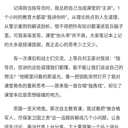
记得刚当指导员时，我总把自己当成课堂的“主讲”。1
个小时的教育大都是“我讲你听”，从理论热点到人生道理，
从警示案例到解读剖析，恨不得把所有知识都灌进官兵脑子
里。可我渐渐发现，课堂“抬头率”并不高，大家笔记本上记
的大多是授课提纲，真正走心的思考少之又少。
有一次课后和战士们交流，上等兵刘玉豪对我说：“指
导员，您讲的这些道理我们都懂，能不能让我们谈谈自己的
想法？”他眼里闪着的那道光，像一把钥匙突然打开了我对
课堂角色的重新思考——原来我一直在唱“独角戏”，却忘了
课堂本应是思想碰撞的地方。
思路一变天地宽。那次自主教育课，我试着把“做合格
军人，尽保家卫国之责”这一话题拆解成几个小问题，让各
班先讨论，再派代表上台分享。下士董源第一个站上讲台，