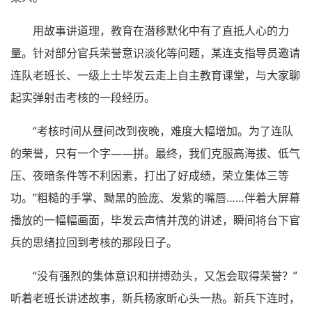
用故事讲道理，教育在潜移默化中有了直抵人心的力
量。针对部分官兵荣誉意识淡化等问题，某连支指导员邀请
连队老班长、一级上士毕发云走上自主教育课堂，与大家聊
起实弹射击考核的一段经历。
“考核时间从昼间改到夜晚，难度大幅增加。为了连队
的荣誉，只有一个字——拼。最终，我们克服高海拔、低气
压、夜暗条件等不利因素，打出了好成绩，荣立集体三等
功。”粗糙的手掌、黝黑的脸庞、发紫的嘴唇……伴着大屏幕
播放的一幅幅画面，毕发云声情并茂的讲述，瞬间将台下官
兵的思绪拉回到考核的那段日子。
“没有强烈的集体意识和拼搏劲头，又怎会取得荣誉？”
听着老班长讲述故事，新兵杨家昕心头一热。新兵下连时，