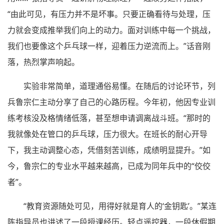
“由此可见，有压力并不是坏事。只要正确看待与处理，压
力就会变成推举我们向上的动力。面对训练中每一个挑战，
我们也要像这个乒乓球一样，迎着压力逆流而上。”话音刚
落，热烈掌声响起。
实验非常简单，道理通俗易懂。在随后的讨论环节，列
兵鲁宗仁主动分享了自己的心路历程。今年初，他因专业训
练考核没及格情绪低落，甚至想申请调离战斗班。“那时的
我就像处在管口的乒乓球，压力很大。在班长的耐心开导
下，我主动调整心态，凭借刻苦训练，成绩明显提升。”如
今，鲁宗仁的专业水平越来越高，已成为同年兵中的“佼佼
者”。
“教育资源随处可见，用得好就是育人的‘金钥匙’。”某连
陈指导员也讲述了一段授课经历。轻点遥控器，一段休假期