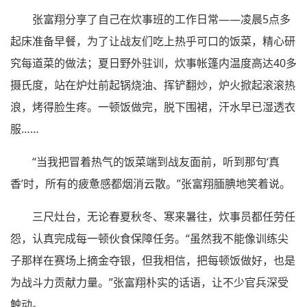
张富翔分享了自己在炊事班的工作日常——凌晨5点多
起床准备早餐，为了让战友们吃上热乎可口的饭菜，精心研
究每道菜的做法；夏日野外驻训，炊事帐篷内温度高达40多
摄氏度，站在炉灶前起锅烧油、挥铲翻炒，炉火掀起滚滚热
浪，烤得脸生疼。一顿饭做完，脱下围裙，汗水早已湿透衣
服……
“当我把冒着热气的饭菜端到战友面前，听到那句‘真
香’时，所有的疲惫感都烟消云散。”张富翔腼腆地笑着说。
三尺灶台，无论春夏秋冬、寒来暑往，炊事员都任劳任
怨，认真完成每一顿伙食保障任务。“虽然我不能像训练尖
子那样在赛场上摘金夺银，但我相信，把每顿饭做好，也是
为战斗力贡献力量。”张富翔朴实的话语，让不少官兵深受
触动。