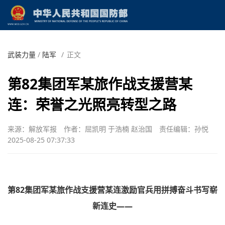
武装力量
/
陆军
/
正文
第82集团军某旅作战支援营某
连：荣誉之光照亮转型之路
来源：解放军报
作者：屈凯明 于浩楠 赵治国
责任编辑：孙悦
2025-08-25 07:37:33
第82集团军某旅作战支援营某连激励官兵用拼搏奋斗书写崭
新连史——