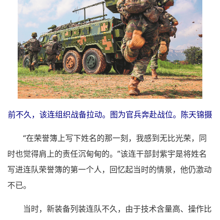
前不久，该连组织战备拉动。图为官兵奔赴战位。陈天锦摄
“在荣誉簿上写下姓名的那一刻，我感到无比光荣，同
时也觉得肩上的责任沉甸甸的。”该连干部封紫宇是将姓名
写进连队荣誉簿的第一个人，回忆起当时的情景，他仍激动
不已。
当时，新装备列装连队不久，由于技术含量高、操作比