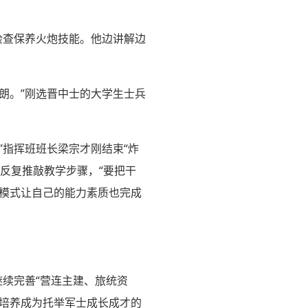
。
检查保养火炮技能。他边讲解边
朗。”刚选晋中士的大学生士兵
”指挥班班长梁宗才刚结束“炸
反复推敲教学步骤，“要把干
的模式让自己的能力素质也完成
继续完善“营连主建、旅统资
主培养成为托举军士成长成才的