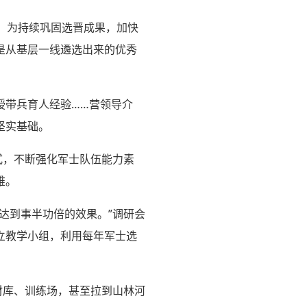
束，为持续巩固选晋成果，加快
是从基层一线遴选出来的优秀
授带兵育人经验……营领导介
坚实基础。
式，不断强化军士队伍能力素
难。
达到事半功倍的效果。”调研会
立教学小组，利用每年军士选
材库、训练场，甚至拉到山林河