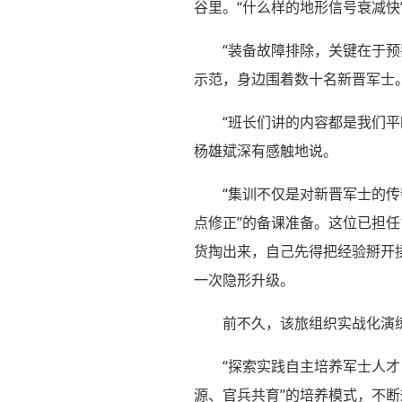
谷里。“什么样的地形信号衰减快
“装备故障排除，关键在于
示范，身边围着数十名新晋军士
“班长们讲的内容都是我们
杨雄斌深有感触地说。
“集训不仅是对新晋军士的
点修正”的备课准备。这位已担任
货掏出来，自己先得把经验掰开
一次隐形升级。
前不久，该旅组织实战化演
“探索实践自主培养军士人
源、官兵共育”的培养模式，不