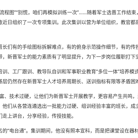
流程图”“别慌，咱们再模拟训练一次”……随着军士选晋工作结
旅近日组织了一次专项集训。此次集训以营为单位组织，教官都
班长们有的手绘图标拆解难点，有的俯身示范操作细节，有的传
带，新晋军士的能力素质有了明显提升，为下一步岗位履职打下
培训、工厂跟训、教导队自训和军事职业教育“多位一体”培养模
基层仍然存在新晋军士人才培养周期长、送训指标有限等矛盾困
丰富、技术过硬，让他们为新晋军士开展教学，更容易产生共鸣，
。他们从各营连遴选出一批能力过硬、组训经验丰富的班长，成
们走上讲台，分享经验，传授技能。
名的“电台通”。集训期间，他没有照本宣科，而是把课堂设在器