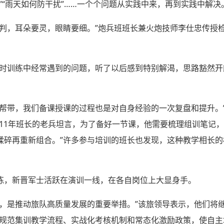
”“雨天如何防干扰”……一个个问题从实践中来，再到实践中解决
预判，耳朵要灵，眼睛要细。”炮兵班班长兼火炮技师李仕忠传授
。
平时训练中经常遇到的问题，听了以后感到特别解渴，思路豁然开
传帮带，我们备课授课的过程也是对自身经验的一次复盘和提升。
11年班长的老兵坦言，为了备好一节课，他需要梳理组训笔记，
揉碎再重新组合。”许多参与培训的班长也发现，这种教学相长
练，新晋军士活跃在演训一线，在各自岗位上大显身手。
才，是推动旅队高质量发展的重要举措。”该旅领导表示，他们将
断规范集训教学流程、实战化考核机制和常态化激励政策，使自