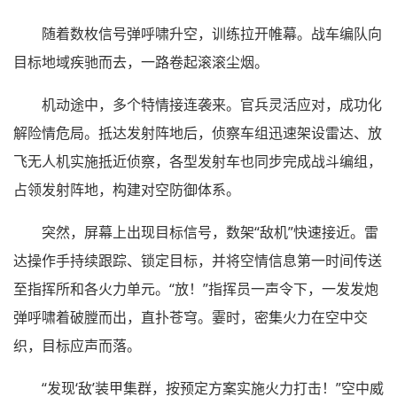
随着数枚信号弹呼啸升空，训练拉开帷幕。战车编队向
目标地域疾驰而去，一路卷起滚滚尘烟。
机动途中，多个特情接连袭来。官兵灵活应对，成功化
解险情危局。抵达发射阵地后，侦察车组迅速架设雷达、放
飞无人机实施抵近侦察，各型发射车也同步完成战斗编组，
占领发射阵地，构建对空防御体系。
突然，屏幕上出现目标信号，数架“敌机”快速接近。雷
达操作手持续跟踪、锁定目标，并将空情信息第一时间传送
至指挥所和各火力单元。“放！”指挥员一声令下，一发发炮
弹呼啸着破膛而出，直扑苍穹。霎时，密集火力在空中交
织，目标应声而落。
“发现‘敌’装甲集群，按预定方案实施火力打击！”空中威