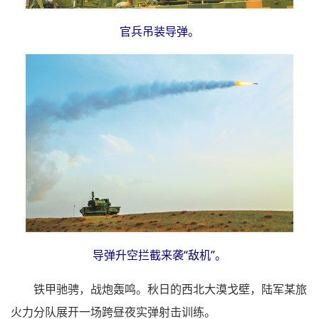
官兵吊装导弹。
导弹升空拦截来袭“敌机”。
铁甲驰骋，战炮轰鸣。秋日的西北大漠戈壁，陆军某旅
火力分队展开一场跨昼夜实弹射击训练。