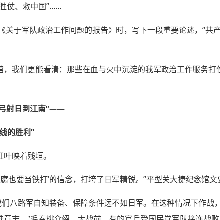
胜仗、救中国”……
改《关于军队政治工作问题的报告》时，写下一段重要论述，“共
馆，我们更能看清：那些在血与火中沉淀的我军政治工作服务打
弯弓射日到江南”——
线的胜利”
红叶映着残垣。
豆腐也要当铁打’的信念，打垮了日军精锐。”平型关大捷纪念馆
是我们八路军自知装备、保障条件远不如日军。在这种情况下作战
铁意志。”毛春桃介绍，大战前，有的官兵受国民党军队接连战