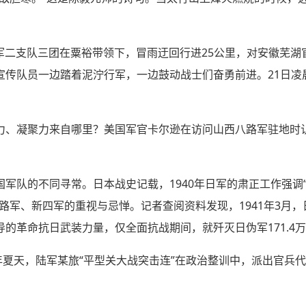
新四军二支队三团在粟裕带领下，冒雨迂回行进25公里，对安徽芜
宣传队员一边踏着泥泞行军，一边鼓动战士们奋勇前进。21日凌
力、凝聚力来自哪里？美国军官卡尔逊在访问山西八路军驻地时
军队的不同寻常。日本战史记载，1940年日军的肃正工作强调
路军、新四军的重视与忌惮。记者查阅资料发现，1941年3月，日
的革命抗日武装力量，仅全面抗战期间，就歼灭日伪军171.4
年夏天，陆军某旅“平型关大战突击连”在政治整训中，派出官兵