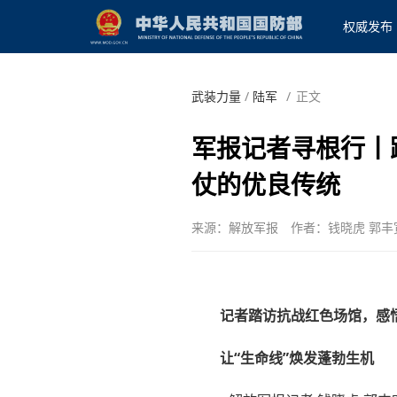
权威发布
武装力量
/
陆军
/
正文
军报记者寻根行丨
仗的优良传统
来源：解放军报
作者：钱晓虎 郭丰
记者踏访抗战红色场馆，感
让“生命线”焕发蓬勃生机