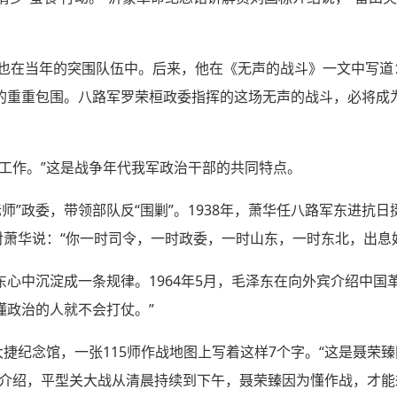
伯也在当年的突围队伍中。后来，他在《无声的战斗》一文中写道
的重重包围。八路军罗荣桓政委指挥的这场无声的战斗，必将成
想工作。”这是战争年代我军政治干部的共同特点。
国际师”政委，带领部队反“围剿”。1938年，萧华任八路军东进抗
对萧华说：“你一时司令，一时政委，一时山东，一时东北，出息
心中沉淀成一条规律。1964年5月，毛泽东在向外宾介绍中国
懂政治的人就不会打仗。”
大捷纪念馆，一张115师作战地图上写着这样7个字。“这是聂荣
员介绍，平型关大战从清晨持续到下午，聂荣臻因为懂作战，才