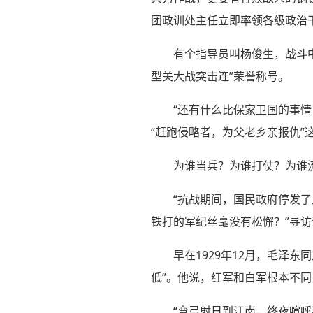
团政训处主任立即率领各级政治
有个指导员叫杨俊生，战斗
型关大战突击连”荣誉称号。
“还有什么比保家卫国的事
“赶跑侵略者，为父老乡亲报仇”
为谁当兵？为谁打仗？为谁
“抗战期间，国民政府停发
铁打的军纪丝毫没有松懈？”寻
早在1929年12月，毛泽
低”。他说，红军和白军根本不
“弯弓射日到江南，终夜喧