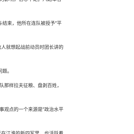
斗结束，他所在连队被授予“平
敌人就想起战前动员时团长讲的
问题。
军队那样拉夫征粮、盘剥百姓，
军事观点的一个来源是“政治水平
远在江淮的新四军里，也活跃着