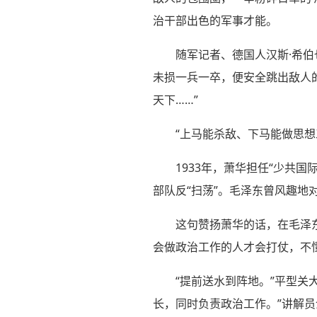
治干部出色的军事才能。
随军记者、德国人汉斯·希
未损一兵一卒，便安全跳出敌人
天下……”
“上马能杀敌、下马能做思
1933年，萧华担任“少共
部队反“扫荡”。毛泽东曾风趣地
这句赞扬萧华的话，在毛泽东
会做政治工作的人才会打仗，不
“提前送水到阵地。”平型关
长，同时负责政治工作。”讲解