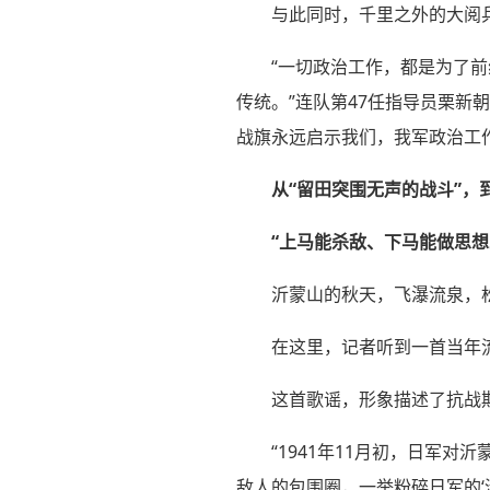
与此同时，千里之外的大阅
“一切政治工作，都是为了前
传统。”连队第47任指导员栗
战旗永远启示我们，我军政治工
从“留田突围无声的战斗”，
“上马能杀敌、下马能做思想
沂蒙山的秋天，飞瀑流泉，
在这里，记者听到一首当年
这首歌谣，形象描述了抗战期
“1941年11月初，日军对
敌人的包围圈，一举粉碎日军的‘