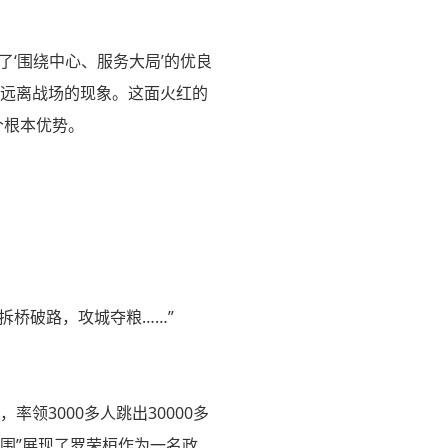
‘围绕中心、服务大局’的优良
、远离战场的现象。这面火红的
个根本优势。
拆桥破路，攻城夺粮……”
率领3000多人跳出30000多
突围”展现了罗荣桓作为一名政