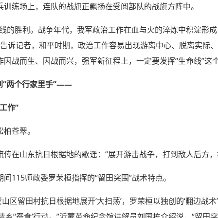
兵训练场上，连队的战旗正飘扬在受阅部队的战旗方阵中。
线的胜利。战争年代，我军政治工作在血与火的淬炼中积淀形成了
新朝告诉记者，和平时期，政治工作容易出现游离中心、脱离实际
作因战而生、因战而兴，强军新征程上，一定要发挥“生命线”这
到“两个行家里手”——
工作”
松柏苍翠。
流传在山东抗日根据地的歌谣：“展开游击战争，打到敌人后方，
间115师政委罗荣桓指挥的“留田突围”战术特点。
沂蒙山区留田村抗日根据地展开‘大扫荡’，罗荣桓以独创的‘翻边战术’，
清乡’‘蚕食’行动。”沂蒙革命纪念馆讲解员刘国栋介绍说，“留田