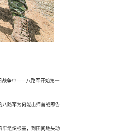
抗日战争中——八路军开始第一
的八路军为何能出师首战即告
筑牢组织根基，到田间地头动