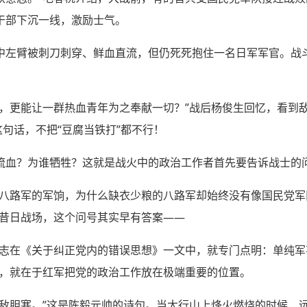
干部下沉一线，激励士气。
中左臂被刺刀刺穿、鲜血直流，但仍死死抱住一名日军军官。战
情，更能让一群热血青年为之奉献一切？”战后杨俊生回忆，看到
这句话，不把“豆腐当铁打”都不行！
流血？为谁牺牲？这就是战火中的政治工作者首先要告诉战士的
了八路军的军饷，为什么缺衣少粮的八路军却始终没有像国民党
访昔日战场，这个问号其实早有答案——
东同志在《关于纠正党内的错误思想》一文中，就专门点明：单纯
同，就在于红军把党的政治工作放在极端重要的位置。
呼敌胆寒。”这是陈毅元帅的诗句。当太行山上烽火燃烧的时候，