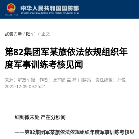
武装力量
/
陆军
/
正文
第82集团军某旅依法依规组织年
度军事训练考核见闻
来源：解放军报
作者：张宇鹏 盖 楠 闫麒兆
责任编辑：孙悦
2025-12-09 09:25:21
细到微末处 严在分秒间
——第82集团军某旅依法依规组织年度军事训练考核见