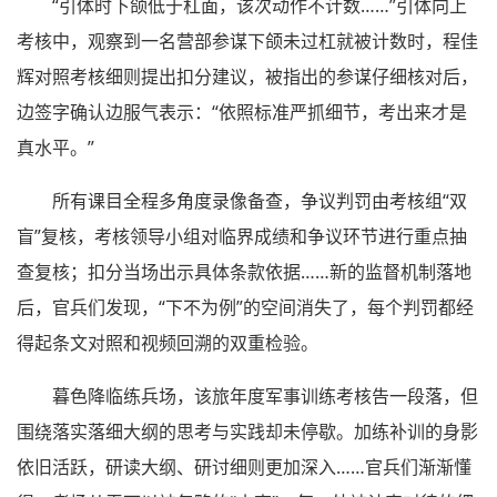
“引体时下颌低于杠面，该次动作不计数……”引体向上
考核中，观察到一名营部参谋下颌未过杠就被计数时，程佳
辉对照考核细则提出扣分建议，被指出的参谋仔细核对后，
边签字确认边服气表示：“依照标准严抓细节，考出来才是
真水平。”
所有课目全程多角度录像备查，争议判罚由考核组“双
盲”复核，考核领导小组对临界成绩和争议环节进行重点抽
查复核；扣分当场出示具体条款依据……新的监督机制落地
后，官兵们发现，“下不为例”的空间消失了，每个判罚都经
得起条文对照和视频回溯的双重检验。
暮色降临练兵场，该旅年度军事训练考核告一段落，但
围绕落实落细大纲的思考与实践却未停歇。加练补训的身影
依旧活跃，研读大纲、研讨细则更加深入……官兵们渐渐懂