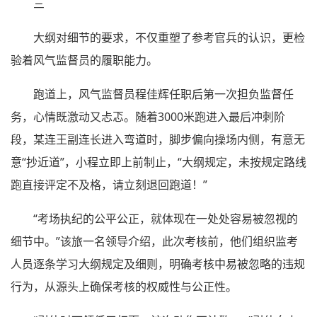
三
大纲对细节的要求，不仅重塑了参考官兵的认识，更检
验着风气监督员的履职能力。
跑道上，风气监督员程佳辉任职后第一次担负监督任
务，心情既激动又忐忑。随着3000米跑进入最后冲刺阶
段，某连王副连长进入弯道时，脚步偏向操场内侧，有意无
意“抄近道”，小程立即上前制止，“大纲规定，未按规定路线
跑直接评定不及格，请立刻退回跑道！”
“考场执纪的公平公正，就体现在一处处容易被忽视的
细节中。”该旅一名领导介绍，此次考核前，他们组织监考
人员逐条学习大纲规定及细则，明确考核中易被忽略的违规
行为，从源头上确保考核的权威性与公正性。