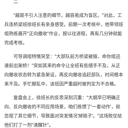
二
“越是不引人注意的细节，越容易成为盲区。”对此，工
兵连桥梁班徐班长有亲身感受。前期一次考核中，他带领班
组熟练展开“正向撤收”作业，按以往进程，再有几分钟就能
完成考核。
可导调组特情突至：“大部队前方桥梁被毁，命你组迅
速前出架桥！”突如其来的命令让全班有些措手不及，从正
向撤收状态转为紧急架设，再反向撤收追赶部队，时间根本
来不及。手忙脚乱中，该班因严重超时被判定为不合格。
复盘会上，徐班长的反思深刻沉重：“大纲早已明确正
向、反向撤收的不同应用场景，咱们练惯了‘一套动作’，就
忽视了其它细节，导致面对突发情况‘掉链子’。”这场败仗给
他们打了一剂“清醒针”。