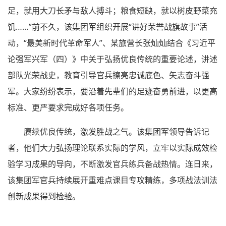
足，就用大刀长矛与敌人搏斗；粮食短缺，就以树皮野菜充
饥……”前不久，该集团军组织开展“讲好荣誉战旗故事”活
动，“最美新时代革命军人”、某旅营长张灿灿结合《习近平
论强军兴军（四）》中关于弘扬优良传统的重要论述，讲述
部队光荣战史，教育引导官兵擦亮忠诚底色、矢志奋斗强
军。大家纷纷表示，要沿着先辈们的足迹奋勇前进，以更高
标准、更严要求完成好各项任务。
赓续优良传统，激发胜战之气。该集团军领导告诉记
者，他们大力弘扬理论联系实际的学风，立牢以实际成效检
验学习成果的导向，不断激发官兵练兵备战热情。连日来，
该集团军官兵持续展开重难点课目专攻精练，多项战法训法
创新成果得到检验。