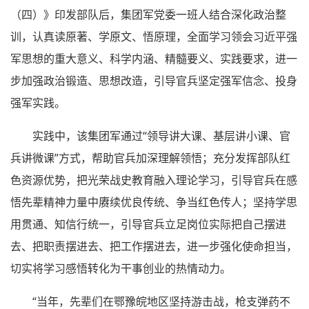
（四）》印发部队后，集团军党委一班人结合深化政治整
训，认真读原著、学原文、悟原理，全面学习领会习近平强
军思想的重大意义、科学内涵、精髓要义、实践要求，进一
步加强政治锻造、思想改造，引导官兵坚定强军信念、投身
强军实践。
实践中，该集团军通过“领导讲大课、基层讲小课、官
兵讲微课”方式，帮助官兵加深理解领悟；充分发挥部队红
色资源优势，把光荣战史教育融入理论学习，引导官兵在感
悟先辈精神力量中赓续优良传统、争当红色传人；坚持学思
用贯通、知信行统一，引导官兵立足岗位实际把自己摆进
去、把职责摆进去、把工作摆进去，进一步强化使命担当，
切实将学习感悟转化为干事创业的热情动力。
“当年，先辈们在鄂豫皖地区坚持游击战，枪支弹药不