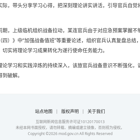
实际，带头分享学习心得，把深刻理论讲实讲活，引导官兵自觉将
前期，上级临机组织战备拉动，某连官兵由于对应急预案掌握不
（四）》中“加强战备值班”等重要论述，组织官兵认真复盘总结
，切实将理论学习成果转化为遂行使命任务能力。
理论学习和实践淬炼的持续深入，该旅官兵战备意识不断强化，
得到破解。
站点地图
|
版权声明
|
关于我们
互联网新闻信息服务许可证10120170013
未经本网书面授权，请勿转载、摘编或建立镜像，否则视为侵权。
Copyright ©
2026
mod.gov.cn All Rights Reserved