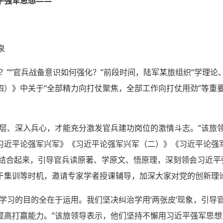
平强军思想——
泉
？”“官兵战备意识如何强化？”前段时间，陆军某旅组织“学理论
四）》中关于“全部精力向打仗聚焦，全部工作向打仗用劲”等重
基层、深入兵心，才能充分激发官兵建功岗位的激情斗志。”该旅
习近平论强军兴军》《习近平论强军兴军（二）》《习近平论强
》等结合起来，引导官兵读原著、学原文、悟原理，深刻领会习近
干集训等时机，邀请专家学者授课辅导，加深大家对党的创新理
学习的目的全在于运用。我们坚决纠治学用‘两张皮’现象，引导
提高打赢能力。”该旅领导表示，他们坚持不懈用习近平强军思