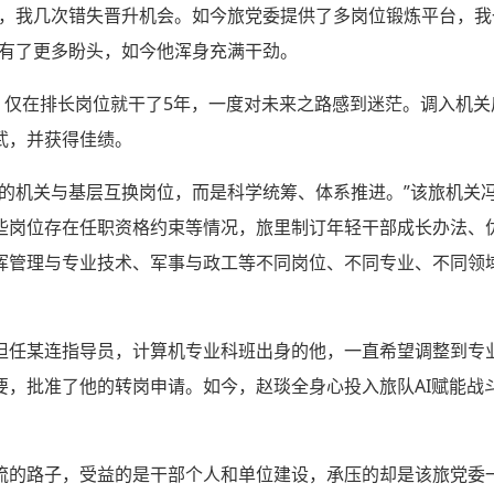
历，我几次错失晋升机会。如今旅党委提供了多岗位锻炼平台，我
步有了更多盼头，如今他浑身充满干劲。
”，仅在排长岗位就干了5年，一度对未来之路感到迷茫。调入机
武，并获得佳绩。
单的机关与基层互换岗位，而是科学统筹、体系推进。”该旅机关
些岗位存在任职资格约束等情况，旅里制订年轻干部成长办法、
挥管理与专业技术、军事与政工等不同岗位、不同专业、不同领
担任某连指导员，计算机专业科班出身的他，一直希望调整到专
要，批准了他的转岗申请。如今，赵琰全身心投入旅队AI赋能战
流的路子，受益的是干部个人和单位建设，承压的却是该旅党委