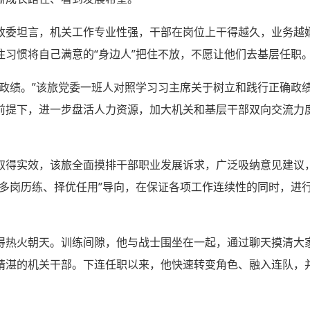
政委坦言，机关工作专业性强，干部在岗位上干得越久，业务越
往习惯将自己满意的“身边人”把住不放，不愿让他们去基层任职
大政绩。”该旅党委一班人对照学习习主席关于树立和践行正确政
前提下，进一步盘活人力资源，加大机关和基层干部双向交流力度
取得实效，该旅全面摸排干部职业发展诉求，广泛吸纳意见建议
“多岗历练、择优任用”导向，在保证各项工作连续性的同时，进
得热火朝天。训练间隙，他与战士围坐在一起，通过聊天摸清大
精湛的机关干部。下连任职以来，他快速转变角色、融入连队，