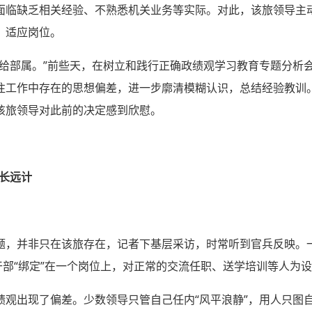
面临缺乏相关经验、不熟悉机关业务等实际。对此，该旅领导主
、适应岗位。
留给部属。”前些天，在树立和践行正确政绩观学习教育专题分析
往工作中存在的思想偏差，进一步廓清模糊认识，总结经验教训
该旅领导对此前的决定感到欣慰。
为长远计
题，并非只在该旅存在，记者下基层采访，时常听到官兵反映。
干部“绑定”在一个岗位上，对正常的交流任职、送学培训等人为
观出现了偏差。少数领导只管自己任内“风平浪静”，用人只图自