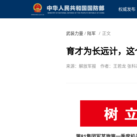
权威发布
武装力量
/
陆军
/
正文
育才为长远计，这
来源：解放军报
作者：王若龙 张科
第81集团军某旅第一季度