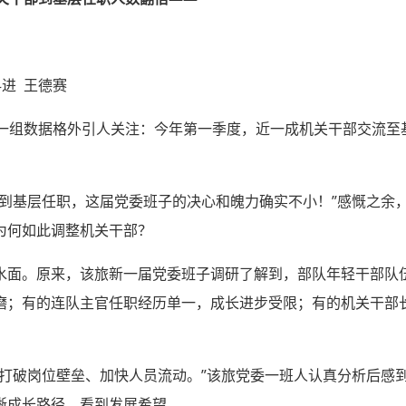
科进 王德赛
的一组数据格外引人关注：今年第一季度，近一成机关干部交流至
部到基层任职，这届党委班子的决心和魄力确实不小！”感慨之余
为何如此调整机关干部？
水面。原来，该旅新一届党委班子调研了解到，部队年轻干部队
磨；有的连队主官任职经历单一，成长进步受限；有的机关干部
于打破岗位壁垒、加快人员流动。”该旅党委一班人认真分析后感
晰成长路径、看到发展希望。