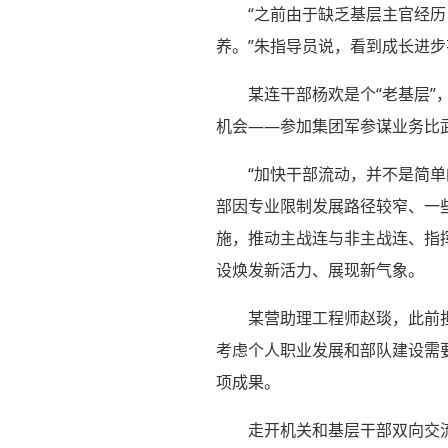
“之前由于缺乏基层主官经
养。”朱指导员说，看到成长进
某连干部杨欢是个“老基层
机会——参加集团军参谋业务比
“加快干部流动，并不是简
部因专业限制发展路径较窄、一
施，推动主战连与非主战连、指
设焕发新活力、展现新气象。
某营助理工程师赵琰，此前
考虑个人职业发展和部队建设需
项成果。
走开机关和基层干部双向交