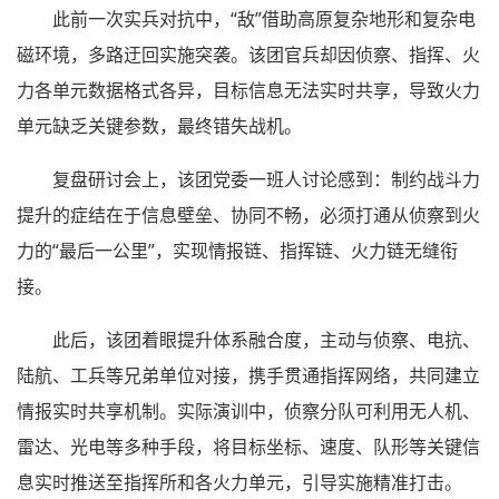
此前一次实兵对抗中，“敌”借助高原复杂地形和复杂电
磁环境，多路迂回实施突袭。该团官兵却因侦察、指挥、火
力各单元数据格式各异，目标信息无法实时共享，导致火力
单元缺乏关键参数，最终错失战机。
复盘研讨会上，该团党委一班人讨论感到：制约战斗力
提升的症结在于信息壁垒、协同不畅，必须打通从侦察到火
力的“最后一公里”，实现情报链、指挥链、火力链无缝衔
接。
此后，该团着眼提升体系融合度，主动与侦察、电抗、
陆航、工兵等兄弟单位对接，携手贯通指挥网络，共同建立
情报实时共享机制。实际演训中，侦察分队可利用无人机、
雷达、光电等多种手段，将目标坐标、速度、队形等关键信
息实时推送至指挥所和各火力单元，引导实施精准打击。