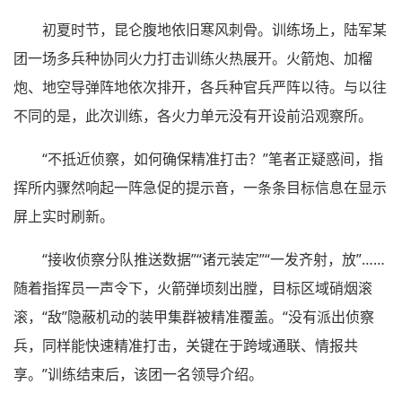
初夏时节，昆仑腹地依旧寒风刺骨。训练场上，陆军某
团一场多兵种协同火力打击训练火热展开。火箭炮、加榴
炮、地空导弹阵地依次排开，各兵种官兵严阵以待。与以往
不同的是，此次训练，各火力单元没有开设前沿观察所。
“不抵近侦察，如何确保精准打击？”笔者正疑惑间，指
挥所内骤然响起一阵急促的提示音，一条条目标信息在显示
屏上实时刷新。
“接收侦察分队推送数据”“诸元装定”“一发齐射，放”……
随着指挥员一声令下，火箭弹顷刻出膛，目标区域硝烟滚
滚，“敌”隐蔽机动的装甲集群被精准覆盖。“没有派出侦察
兵，同样能快速精准打击，关键在于跨域通联、情报共
享。”训练结束后，该团一名领导介绍。