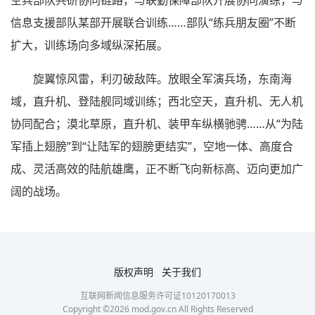
空兵部队共研协同链路，与联勤保障部队开展协同演练，与
信息支援部队某部开展联合训练……部队“练兵朋友圈”不断
扩大，训练场向多域纵深拓展。
旋翼惊风雷，利刃破敌阵。放眼全军演兵场，东南海
域，直升机、登陆舰同域训练；西北空天，直升机、无人机
协同配合；漠北草原，直升机、装甲车纵横驰骋……从“为陆
军插上翅膀”到“让陆军的翅膀更结实”，空地一体、高度合
成、灵活高效的陆航雄鹰，正不断飞向新标高、迈向更加广
阔的战场。
版权声明
关于我们
互联网新闻信息服务许可证10120170013
Copyright ©
2026
mod.gov.cn All Rights Reserved