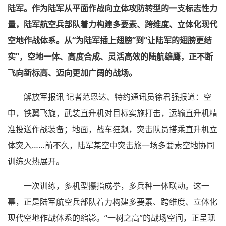
陆军。作为陆军从平面作战向立体攻防转型的一支标志性力
量，陆军航空兵部队着力构建多要素、跨维度、立体化现代
空地作战体系。从“为陆军插上翅膀”到“让陆军的翅膀更结
实”，空地一体、高度合成、灵活高效的陆航雄鹰，正不断
飞向新标高、迈向更加广阔的战场。
解放军报讯 记者范恩达、特约通讯员徐君强报道：空
中，铁翼飞旋，武装直升机对目标实施打击，运输直升机精
准投送作战装备；地面，战车狂飙，突击队员搭乘直升机立
体突入……前不久，陆军某空中突击旅一场多要素空地协同
训练火热展开。
一次训练，多机型攥指成拳，多兵种一体联动。这一
幕，正是陆军航空兵部队着力构建多要素、跨维度、立体化
现代空地作战体系的缩影。“一树之高”的战场空间，正呈现