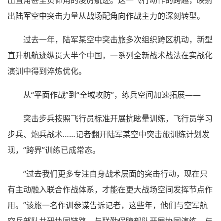
出直角甚至负仰角的凌厉航迹。这一飞行动作的跨越，映射
出陆军空中突击力量从战场配角向作战主力的深刻转型。
过去一年，陆军某空中突击旅多次组织跨区机动，新型
直升机航迹纵贯大半个中国，一系列全新战术战法在实战化
演训中得到淬炼优化。
从“平面作战”到“全域攻防”，练兵空间加速拓展——
突击步兵按照飞行员标准开展抗眩晕训练，飞行员学习
步兵、炮兵战术……记者翻开陆军某空中突击旅训练计划发
现，“跨界”训练已成常态。
“过去我们更多专注自身战术层面的突击行动，现在只
有主动融入联合作战体系，才能在更大战场空间发挥节点作
用。”该旅一名作训参谋告诉记者，这些年，他们与空军航