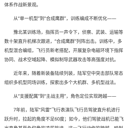
体系作战新景观。
从“单一机型”到“合成鹰群”，训练编成不断优化——
豫北某训练场，指挥员一声令下，侦察、武装、运输等
数十架直升机梯次跟进，“合成鹰群”列阵出击。训练中，多
机型混合编组，飞行员新老搭配，开展复杂电磁环境下指挥
协同、战术空域起降、模拟制导武器攻击等高强度对抗。
近年来，随着新装备陆续列装，陆军空中突击部队常态
组织多机型同场训练，探索出多个大机群、多机型战法。
从“支援配属”到“主战主用”，角色定位实现跨越——
7年前，陆军“风雷”飞行表演队飞行员驾驶直升机进行
跃升时，拉起的角度不足60度；如今，他们驾驶战机已能飞