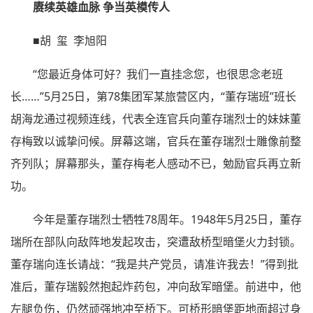
赓续英雄血脉 争当英模传人
■胡 玺 李旭阳
“您最近身体可好？我们一直挂念您，也很思念老班
长……”5月25日，第78集团军某旅营区内，“董存瑞班”班长
胡海龙通过视频连线，代表全连官兵向董存瑞烈士的妹妹董
存梅致以诚挚问候。屏幕这端，官兵在董存瑞烈士雕像前整
齐列队；屏幕那头，董存梅老人感动不已，勉励官兵再立新
功。
今年是董存瑞烈士牺牲78周年。1948年5月25日，董存
瑞所在部队向敌阵地发起攻击，突遭敌桥型暗堡火力封锁。
董存瑞向连长请战：“我是共产党员，请准许我去！”得到批
准后，董存瑞毅然抱起炸药包，冲向敌军暗堡。前进中，他
左腿负伤，仍然顽强地冲至桥下。可桥形暗堡距地面超过身