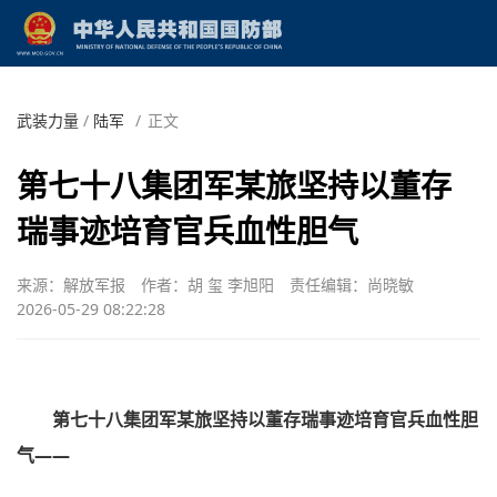
武装力量
/
陆军
/
正文
第七十八集团军某旅坚持以董存
瑞事迹培育官兵血性胆气
来源：解放军报
作者：胡 玺 李旭阳
责任编辑：尚晓敏
2026-05-29 08:22:28
第七十八集团军某旅坚持以董存瑞事迹培育官兵血性胆
气——