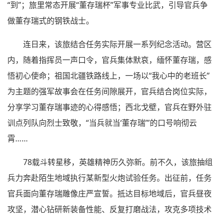
“到”；旅里常态开展“董存瑞杯”军事专业比武，引导官兵争
做董存瑞式的钢铁战士。
连日来，该旅结合任务实际开展一系列纪念活动。营区
内，随着指挥员一声口令，官兵集体默哀，缅怀董存瑞，感
悟初心使命；祖国北疆铁路线上，一场以“我心中的老班长”
为主题的强军故事会在任务间隙展开，官兵结合岗位实际，
分享学习董存瑞事迹的心得感悟；西北戈壁，官兵在野外驻
训点列队向烈士致敬，“当兵就当‘董存瑞’”的口号响彻云
霄……
78载斗转星移，英雄精神历久弥新。前不久，该旅抽组
兵力奔赴陌生地域执行某新型火炮试验任务。出征前，任务
官兵面向董存瑞雕像庄严宣誓。抵达目标地域后，官兵昼夜
攻坚，潜心钻研新装备性能、反复打磨战法，攻克多项技术