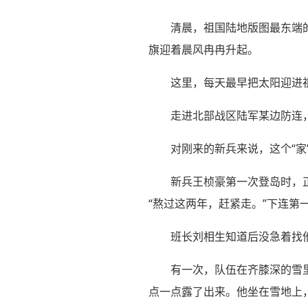
清晨，祖国陆地版图最东端
旗迎着晨风冉冉升起。
这里，每天最早把太阳迎进
走进北部战区陆军某边防连，
对刚来的新兵来说，这个“家
新兵王桢豪第一次登岛时，
“熬过这两年，赶紧走。”下连第
班长刘相生知道后没急着找
有一次，队伍在齐膝深的雪
点一点露了出来。他坐在雪地上