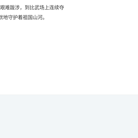
中艰难跋涉，到比武场上连续夺
默地守护着祖国山河。