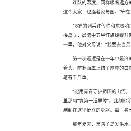
连队的温度，同样暖着远方
这个大家，也连着家与国。“守
18岁的列兵许传栋和东极
楼矗立，晨曦中五星红旗缓缓升
一早，他对父母说：“我要去当兵
第一次巡逻是在一年中最冷
着头，防寒面罩上结了厚厚的白
笔有千斤重。
“能用青春守护祖国的山河
里那句“筑第一道屏障”。此刻他
副副在这里挺立的身躯。每一名
那年夏天，黑瞎子岛发洪水