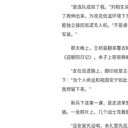
“是连队成就了我。”刘相
了再伸出来。为攻克低温环境下
能独立操控巡逻无人机。“不是谁
军装。”
那天晚上，王桢豪翻来覆去
《迎朝阳日记》。本子上密密麻麻
“走在巡逻路上，脚印就是
下：“当个人命运和祖国安宁如此
我想留下来。”
新兵下连第一课，是走进荣
镐。一张照片上，几个战士弯着
“没安家先设哨，未扎营先