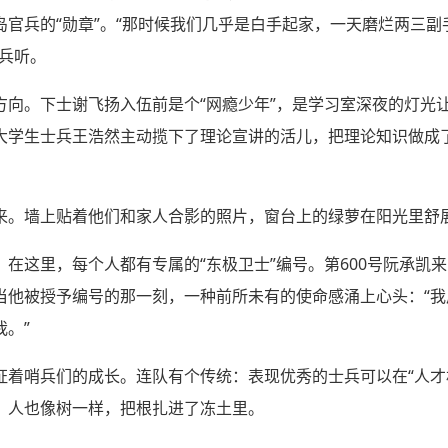
官兵的“勋章”。“那时候我们几乎是白手起家，一天磨烂两三
兵听。
方向。下士谢飞扬入伍前是个“网瘾少年”，是学习室深夜的灯光
大学生士兵王浩然主动揽下了理论宣讲的活儿，把理论知识做成
来。墙上贴着他们和家人合影的照片，窗台上的绿萝在阳光里舒
在这里，每个人都有专属的“东极卫士”编号。第600号阮承凯
他被授予编号的那一刻，一种前所未有的使命感涌上心头：“我后面
我。”
证着哨兵们的成长。连队有个传统：表现优秀的士兵可以在“人才
，人也像树一样，把根扎进了冻土里。