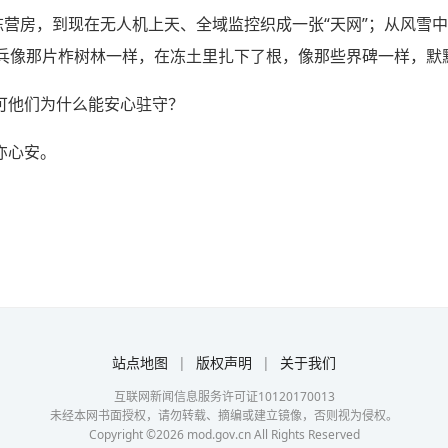
栋营房，到现在无人机上天、全域监控织成一张“天网”；从风雪
哨兵像那片柞树林一样，在冻土里扎下了根，像那些界碑一样，默
可他们为什么能安心驻守？
亦心安。
站点地图
|
版权声明
|
关于我们
互联网新闻信息服务许可证10120170013
未经本网书面授权，请勿转载、摘编或建立镜像，否则视为侵权。
Copyright ©
2026
mod.gov.cn All Rights Reserved