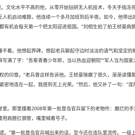
生说。文化水平不高的他，从零开始钻研无人机技术，冬天手指冻
无人机启动难题，他连续一个多月加班到后半夜。如今，他带出的
都有机会每天第一个把太阳迎进祖国。”刘相生拍了拍王桢豪肩
睡不着。他想起界碑，想起老兵聊起守边时淡淡的语气和坚定的
写满了字：“吾辈青春少年郎，当以热血迎朝阳”“军人当为国家之
主权的印章。”老兵曾这样告诉他。王桢豪琢磨了很久，渐渐读懂
紧密地连在一起，我感到无上光荣。”然后，他又补了一句：“
誉室。那里摆着2008年第一批登岛官兵留下的老物件：磨烂的
腰用肩膀扛钢管，嘴里喊着号子。
巡逻。”第一批登岛官兵喊出来的话，至今还在连队里流传。一级