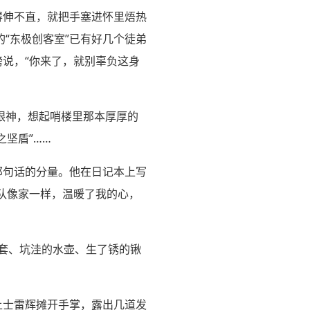
得伸不直，就把手塞进怀里焐热
“东极创客室”已有好几个徒弟
膀说，“你来了，就别辜负这身
眼神，想起哨楼里那本厚厚的
坚盾”……
那句话的分量。他在日记本上写
连队像家一样，温暖了我的心，
手套、坑洼的水壶、生了锈的锹
上士雷辉摊开手掌，露出几道发