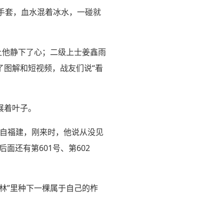
副手套，血水混着冰水，一碰就
让他静下了心；二级上士姜鑫雨
了图解和短视频，战友们说“看
展着叶子。
来自福建，刚来时，他说从没见
还有第601号、第602
林”里种下一棵属于自己的柞