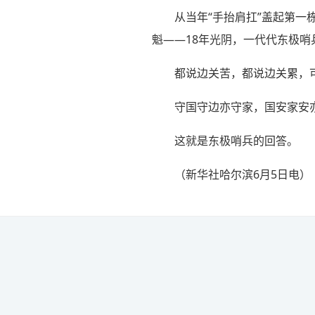
从当年“手抬肩扛”盖起第一
魁——18年光阴，一代代东极
都说边关苦，都说边关累，
守国守边亦守家，国安家安
这就是东极哨兵的回答。
（
新华社哈尔滨6月5日电
）