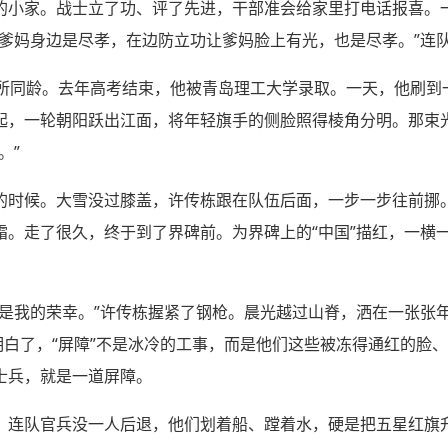
的小家。战士立了功、评了先进，干部准会给家里打电话报喜。
在爹妈身边是尽孝，在边防立功让爹妈脸上有光，也是尽孝。”连
哨所同龄。去年高考结束，他被青岛理工大学录取。一天，他刷到
起，一轮朝阳跃出江面，将年轻旗手的侧脸照得棱角分明。那束
。”
的时候。大雪没过膝盖，许传栋跟在队伍后面，一步一步往前挪
霜。走了很久，终于到了界碑前。为界碑上的“中国”描红，一横
，是我的荣幸。”许传栋握紧了钢枪。晨光越过山脊，洒在一张张
明白了，“屏障”不是冰冷的工事，而是他们这些被冻得通红的脸
士兵，就是一道屏障。
。连队官兵没一人后退，他们划着船、蹚着水，硬是把五星红旗