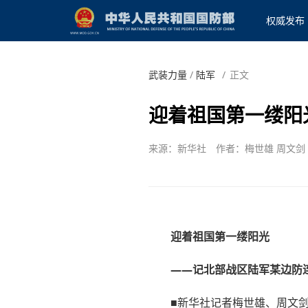
权威发布
武装力量
/
陆军
/
正文
迎着祖国第一缕阳
来源：新华社
作者：梅世雄 周文剑
迎着祖国第一缕阳光
——记北部战区陆军某边防
■新华社记者梅世雄、周文