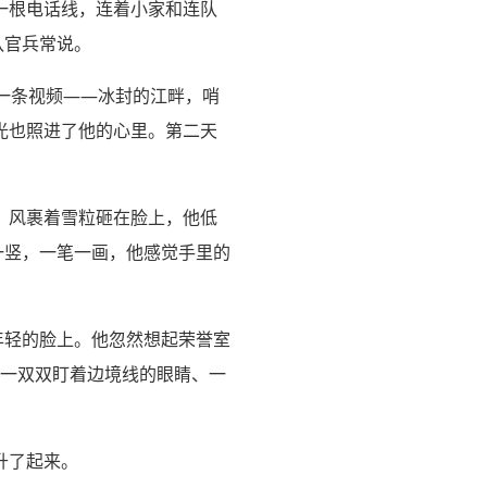
一根电话线，连着小家和连队
队官兵常说。
一条视频——冰封的江畔，哨
光也照进了他的心里。第二天
。风裹着雪粒砸在脸上，他低
一竖，一笔一画，他感觉手里的
年轻的脸上。他忽然想起荣誉室
、一双双盯着边境线的眼睛、一
升了起来。