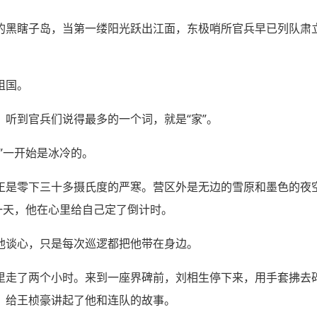
的黑瞎子岛，当第一缕阳光跃出江面，东极哨所官兵早已列队肃
祖国。
听到官兵们说得最多的一个词，就是“家”。
”一开始是冰冷的。
正是零下三十多摄氏度的严寒。营区外是无边的雪原和墨色的夜
一天，他在心里给自己定了倒计时。
他谈心，只是每次巡逻都把他带在身边。
里走了两个小时。来到一座界碑前，刘相生停下来，用手套拂去碑
，给王桢豪讲起了他和连队的故事。