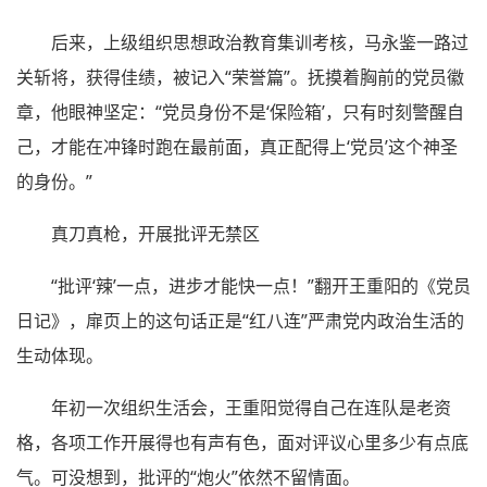
后来，上级组织思想政治教育集训考核，马永鉴一路过
关斩将，获得佳绩，被记入“荣誉篇”。抚摸着胸前的党员徽
章，他眼神坚定：“党员身份不是‘保险箱’，只有时刻警醒自
己，才能在冲锋时跑在最前面，真正配得上‘党员’这个神圣
的身份。”
真刀真枪，开展批评无禁区
“批评‘辣’一点，进步才能快一点！”翻开王重阳的《党员
日记》，扉页上的这句话正是“红八连”严肃党内政治生活的
生动体现。
年初一次组织生活会，王重阳觉得自己在连队是老资
格，各项工作开展得也有声有色，面对评议心里多少有点底
气。可没想到，批评的“炮火”依然不留情面。