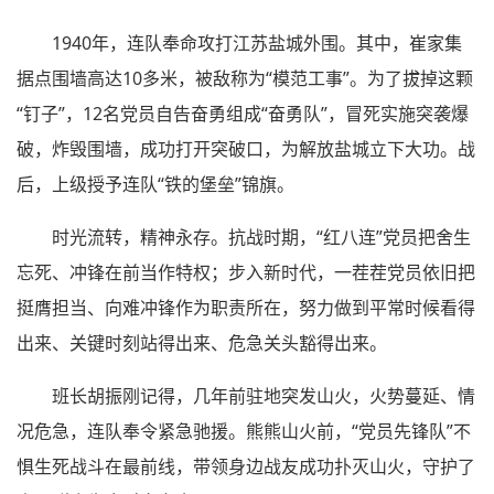
1940年，连队奉命攻打江苏盐城外围。其中，崔家集
据点围墙高达10多米，被敌称为“模范工事”。为了拔掉这颗
“钉子”，12名党员自告奋勇组成“奋勇队”，冒死实施突袭爆
破，炸毁围墙，成功打开突破口，为解放盐城立下大功。战
后，上级授予连队“铁的堡垒”锦旗。
时光流转，精神永存。抗战时期，“红八连”党员把舍生
忘死、冲锋在前当作特权；步入新时代，一茬茬党员依旧把
挺膺担当、向难冲锋作为职责所在，努力做到平常时候看得
出来、关键时刻站得出来、危急关头豁得出来。
班长胡振刚记得，几年前驻地突发山火，火势蔓延、情
况危急，连队奉令紧急驰援。熊熊山火前，“党员先锋队”不
惧生死战斗在最前线，带领身边战友成功扑灭山火，守护了