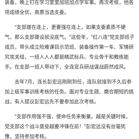
装备，晚上钉在学习室里加班加点学军事。再次考核，他各
项成绩全优，高票当选支委。
“支部建在连上，更要强在连上，如果支委素质不硬
气，那么支部建设就没底气。”这些年，“红八连”党支部班子
成员，带头成立险难课目示范班、装备操作第一车、军情研
究攻关组，一班人人人都是精武标兵、专业骨干和教练能
手。在支部一班人带动下，全连官兵研战谋战蔚然成风。
去年7月，连长彭宏远刚刚到任，连队就接到不久后参
加上级军事训练考核的任务。面对专业生疏、磨合期短的挑
战，有人提议彭宏远先不要参加此次考核。
“支部作用强不强，使命任务来衡量。越是关键时候，
党支部这个战斗堡垒越要冲锋在前！”彭宏远没有丝毫犹
豫，坚持参加考核。