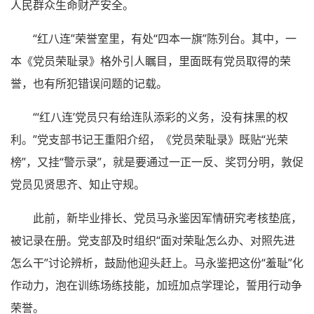
人民群众生命财产安全。
“红八连”荣誉室里，有处“四本一旗”陈列台。其中，一
本《党员荣耻录》格外引人瞩目，里面既有党员取得的荣
誉，也有所犯错误问题的记载。
“‘红八连’党员只有给连队添彩的义务，没有抹黑的权
利。”党支部书记王重阳介绍，《党员荣耻录》既贴“光荣
榜”，又挂“警示录”，就是要通过一正一反、奖罚分明，敦促
党员见贤思齐、知止守规。
此前，新毕业排长、党员马永鉴因军情研究考核垫底，
被记录在册。党支部及时组织“面对荣耻怎么办、对照先进
怎么干”讨论辨析，鼓励他迎头赶上。马永鉴把这份“羞耻”化
作动力，泡在训练场练技能，加班加点学理论，誓用行动争
荣誉。