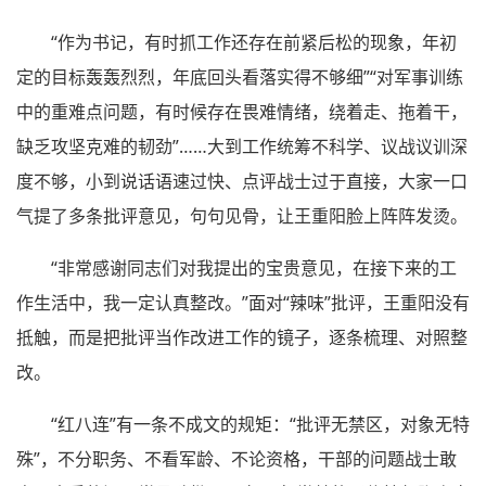
“作为书记，有时抓工作还存在前紧后松的现象，年初
定的目标轰轰烈烈，年底回头看落实得不够细”“对军事训练
中的重难点问题，有时候存在畏难情绪，绕着走、拖着干，
缺乏攻坚克难的韧劲”……大到工作统筹不科学、议战议训深
度不够，小到说话语速过快、点评战士过于直接，大家一口
气提了多条批评意见，句句见骨，让王重阳脸上阵阵发烫。
“非常感谢同志们对我提出的宝贵意见，在接下来的工
作生活中，我一定认真整改。”面对“辣味”批评，王重阳没有
抵触，而是把批评当作改进工作的镜子，逐条梳理、对照整
改。
“红八连”有一条不成文的规矩：“批评无禁区，对象无特
殊”，不分职务、不看军龄、不论资格，干部的问题战士敢