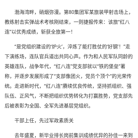
渤海湾畔，硝烟弥漫。第80集团军某旅装甲射击场上，
教练射击实弹战术考核刚结束，一则捷报传来：该旅“红八
连”以优秀成绩，斩获全旅第一！
“是党组织建设的‘炉火’，淬炼了能打胜仗的‘好钢’！”走
下演练场，连队官兵道出共同心声。作为和人民军队同龄的
英雄连队，战争年代，“红八连”党支部就以“铁的堡垒”著
称，并逐步发展形成了“支部像团火，党员个顶个”的光荣传
统。走进新时代，“红八连”赓续优良传统，坚持抓组织、强
队伍、正风气，不断把组织优势转化为打赢胜势，党支部先
后被表彰为全国、全军先进基层党组织。
干部上任，先过军政素质关
去年盛夏，新毕业排长岗前集训成绩优异的孙佳一来到