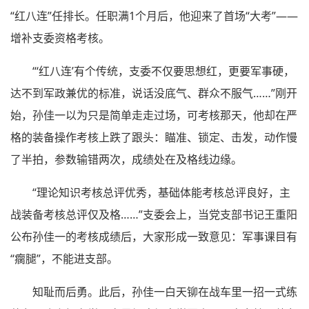
“红八连”任排长。任职满1个月后，他迎来了首场“大考”——
增补支委资格考核。
“‘红八连’有个传统，支委不仅要思想红，更要军事硬，
达不到军政兼优的标准，说话没底气、群众不服气……”刚开
始，孙佳一以为只是简单走走过场，可考核那天，他却在严
格的装备操作考核上跌了跟头：瞄准、锁定、击发，动作慢
了半拍，参数输错两次，成绩处在及格线边缘。
“理论知识考核总评优秀，基础体能考核总评良好，主
战装备考核总评仅及格……”支委会上，当党支部书记王重阳
公布孙佳一的考核成绩后，大家形成一致意见：军事课目有
“瘸腿”，不能进支部。
知耻而后勇。此后，孙佳一白天铆在战车里一招一式练