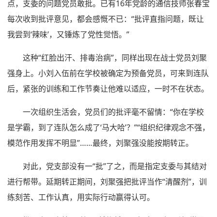
点，支委的问题党员敢批。已有16年党龄的通信技师张春宝
每次收到批评意见，都会感慨不已：“批评直指问题，既让
我尝到‘辣味’，又锤炼了党性觉悟。”
这种“红脸出汗、排毒治病”，同样出现在战士党员刘聚
强身上。小刘入伍前在学校被确定为预备党员，可来到连队
后，紧张的训练和工作节奏让他难以适应，一时不在状态。
一次组织生活会，党员们的批评毫不留情：“你在学校
是学霸，到了连队怎么成了‘马大哈’？”“组织纪律观念不强，
模范作用发挥不明显”……最终，刘聚强没能按期转正。
对此，党支部没有一“批”了之，而是指定支委与其结对
进行帮带。延期转正期间，刘聚强把批评当作“清醒剂”，训
练刻苦、工作认真，用实际行动赢得认可。