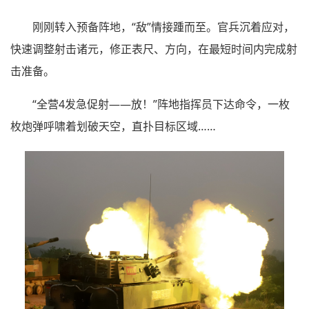
刚刚转入预备阵地，“敌”情接踵而至。官兵沉着应对，
快速调整射击诸元，修正表尺、方向，在最短时间内完成射
击准备。
“全营4发急促射——放！”阵地指挥员下达命令，一枚
枚炮弹呼啸着划破天空，直扑目标区域……