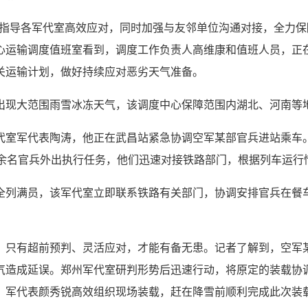
，指导各军代室高效应对，同时加强与友邻单位沟通对接，全力保
心运输调度值班室看到，调度工作负责人高维康和值班人员，正
关运输计划，做好持续应对恶劣天气准备。
出现大范围雨雪冰冻天气，该调度中心保障范围内湖北、河南等
代室军代表陶涛，他正在武昌站紧急协调空军某部官兵进站乘车
0余名官兵外出执行任务，他们迅速对接铁路部门，根据列车运行
全列满员，该军代室立即联系铁路有关部门，协调安排官兵在餐
，只有超前预判、灵活应对，才能有备无患。记者了解到，空军
气造成延误。郑州军代室研判形势后迅速行动，将原定的装载协
，军代表颜秀锐高效组织现场装载，赶在降雪前顺利完成此次装