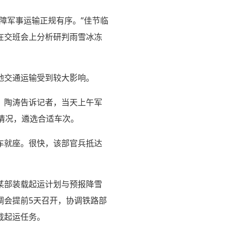
障军事运输正规有序。”佳节临
在交班会上分析研判雨雪冰冻
地交通运输受到较大影响。
。陶涛告诉记者，当天上午军
情况，遴选合适车次。
车就座。很快，该部官兵抵达
某部装载起运计划与预报降雪
调会提前5天召开，协调铁路部
载起运任务。