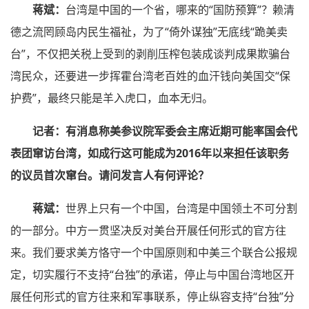
蒋斌：
台湾是中国的一个省，哪来的“国防预算”？赖清
德之流罔顾岛内民生福祉，为了“倚外谋独”无底线“跪美卖
台”，不仅把关税上受到的剥削压榨包装成谈判成果欺骗台
湾民众，还要进一步挥霍台湾老百姓的血汗钱向美国交“保
护费”，最终只能是羊入虎口，血本无归。
记者：有消息称美参议院军委会主席近期可能率国会代
表团窜访台湾，如成行这可能成为2016年以来担任该职务
的议员首次窜台。请问发言人有何评论？
蒋斌：
世界上只有一个中国，台湾是中国领土不可分割
的一部分。中方一贯坚决反对美台开展任何形式的官方往
来。我们要求美方恪守一个中国原则和中美三个联合公报规
定，切实履行不支持“台独”的承诺，停止与中国台湾地区开
展任何形式的官方往来和军事联系，停止纵容支持“台独”分