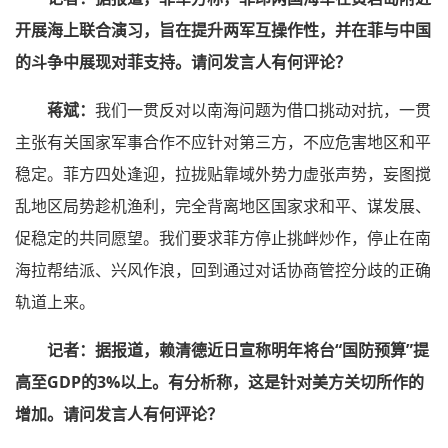
开展海上联合演习，旨在提升两军互操作性，并在菲与中国
的斗争中展现对菲支持。请问发言人有何评论？
蒋斌：
我们一贯反对以南海问题为借口挑动对抗，一贯
主张有关国家军事合作不应针对第三方，不应危害地区和平
稳定。菲方四处逢迎，拉拢贴靠域外势力虚张声势，妄图搅
乱地区局势趁机渔利，完全背离地区国家求和平、谋发展、
促稳定的共同愿望。我们要求菲方停止挑衅炒作，停止在南
海拉帮结派、兴风作浪，回到通过对话协商管控分歧的正确
轨道上来。
记者：据报道，赖清德近日宣称明年将台“国防预算”提
高至GDP的3%以上。有分析称，这是针对美方关切所作的
增加。请问发言人有何评论？