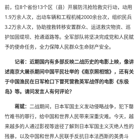
前，位8个省份13个区（县）开展防汛抢险救灾行动，动用
1.9万余人次，出动车辆和工程机械2000余台次，组织民兵
3.2万余人次，协助搜救转移安置群众、运送救灾物资、巡
护加固堤坝、抢通道路等。全军部队将坚决完成党和人民赋
予的使命任务，全力保障人民群众生命财产安全。
记者：近期国内有多部反映二战历史的电影上映，像讲
述南京大屠杀期间中国平民壮举的《南京照相馆》，还有关
于中国渔民在日军枪口下冒死营救英军战俘的电影《东极
岛》等。请问发言人有何评论？
蒋斌：
二战期间，日本军国主义发动侵略战争，犯下罄
竹难书的罪行，给中国和世界人民带来深重灾难。今天，越
来越多的人通过影视等途径了解到日本军国主义灭绝人性的
残暴，以及中国和世界人民联手反抗日本法西斯的英勇斗