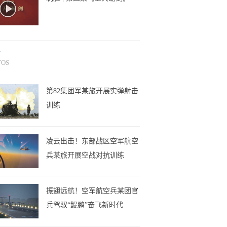
片
TOS
第82集团军某旅开展实弹射击
训练
凌云出击！东部战区空军航空
兵某旅开展空战对抗训练
振翅远航！空军航空兵某团官
兵驾驭“鲲鹏”奋飞新时代