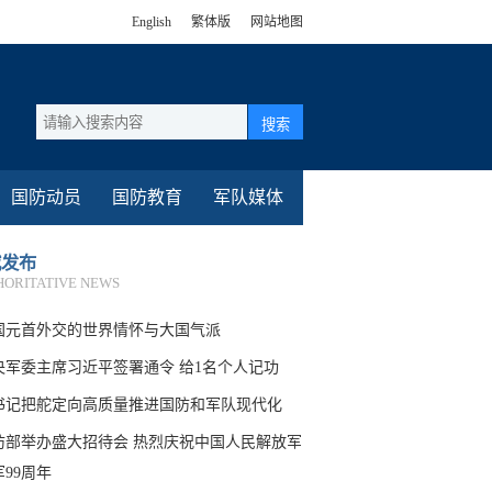
English
繁体版
网站地图
搜索
国防动员
国防教育
军队媒体
威发布
HORITATIVE NEWS
国元首外交的世界情怀与大国气派
央军委主席习近平签署通令 给1名个人记功
书记把舵定向高质量推进国防和军队现代化
防部举办盛大招待会 热烈庆祝中国人民解放军
军99周年