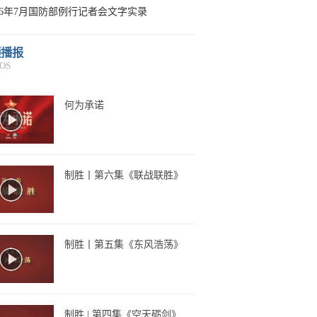
026年7月国防部例行记者会文字实录
频播报
OS
何为承诺
制胜丨第六集《联战联胜》
制胜丨第五集《东风浩荡》
制胜 | 第四集《空天砺剑》