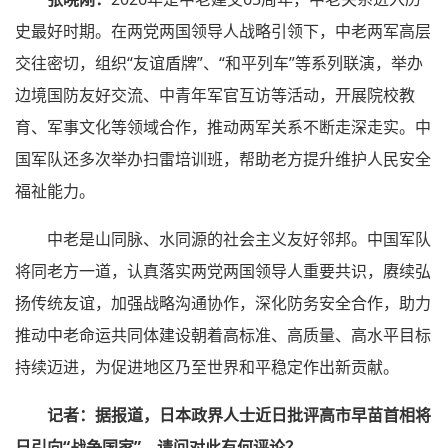
史最好时期。在两党两国领导人战略引领下，中老两军高层
交往密切，组织“友谊盾牌”、“和平列车”等系列联演，举办
边境国防友好交流、中青年军官互访等活动，开展院校教
育、军事文化等领域合作，推动两军关系不断走深走实。中
国军队还多次举办扫雷培训班，帮助老方提升维护人民安全
福祉能力。
中老是山同脉、水同源的社会主义友好邻邦。中国军队
将同老方一道，认真落实两党两国领导人重要共识，赓续弘
扬传统友谊，加强战略沟通协作，深化防务安全合作，助力
推动中老命运共同体建设朝着高标准、高质量、高水平目标
持续迈进，为促进地区乃至世界和平稳定作出新贡献。
记
者：据报道，日本政界人士近日批评高市早苗首相将
日引向“战争国家”。请问对此有何评论？