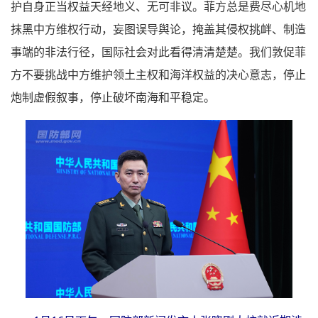
护自身正当权益天经地义、无可非议。菲方总是费尽心机地
抹黑中方维权行动，妄图误导舆论，掩盖其侵权挑衅、制造
事端的非法行径，国际社会对此看得清清楚楚。我们敦促菲
方不要挑战中方维护领土主权和海洋权益的决心意志，停止
炮制虚假叙事，停止破坏南海和平稳定。