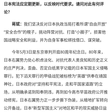
日本宪法应定期更新，以反映时代要求。请问对此有何评
论？
蒋斌：
我们坚决反对日本执政当局打着所谓“自由开放”
“安全合作”的幌子，挑动阵营对抗、打造“小圈子”，损害他
国战略安全和利益，并为自身军事松绑找借口、谋突破。
今年5月3日是东京审判开庭80周年纪念日。80年来，
日本右翼势力处心积虑淡化、对抗代表人类良知和历史正义
的庄严判决，歪曲、否定白纸黑字记载的日本军国主义侵略
罪行。犯下滔天罪行的甲级战犯被标榜为“英雄”供奉在靖国
神社，日本政府对“坚持和平宪法，走和平国家道路”的立
场，从明确承诺到阳奉阴违，再到如今高市早苗政府公开推
动修宪，日本右翼势力正一步步撕下伪装，从暗地扩军转向
公开备战，日本“新型军国主义”对地区和平的现实威胁日益