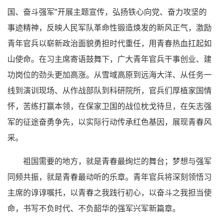
国、奋斗强军”开展主题宣传，弘扬铁心向党、奋力攻坚的
事迹精神，反映人民军队革命性锻造焕发的新风正气，激励
青年官兵以崭新政治面貌勇担时代重任，用青春热血扛起如
山使命。在习主席寄语鼓舞下，广大青年官兵干事创业、建
功岗位的劲头更加高涨。从雪域高原到远海大洋、从任务一
线到演训现场、从作战部队到科研院所，官兵们厚植家国情
怀，苦练打赢本领，在保家卫国的战位枕戈待旦，在矢志强
军的征途奋勇争先，以实际行动传承红色基因，展现青春风
采。
祖国需要的地方，就是青春最绚烂的舞台；梦想与强军
同频共振，就是青春最动听的乐章。青年官兵将深刻领悟习
主席的谆谆嘱托，以青春之我践行初心，以奋斗之我担当使
命，书写不负时代、不负韶华的强军兴军新篇章。