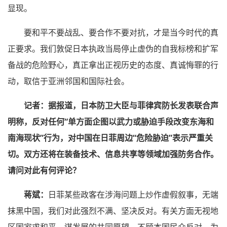
显现。
要和平不要战乱、要合作不要对抗，才是当今时代的真
正要求。我们敦促日本执政当局停止虚伪的自我标榜和扩军
备战的危险野心，真正拿出正视历史的态度、真诚悔罪的行
动，取信于亚洲邻国和国际社会。
记者：据报道，日本防卫大臣与菲律宾防长发表联合声
明称，反对任何“单方面企图以武力或胁迫手段改变东海和
南海现状”行为，对中国在日菲周边“危险胁迫”表示严重关
切。双方还将在装备技术、信息共享等领域加强防务合作。
请问对此有何评论？
蒋斌：
日菲某些政客在涉海问题上炒作虚假叙事，无端
抹黑中国，我们对此强烈不满、坚决反对。有关方面无视地
区国家求和平、谋发展的共同愿望，不顾本国民众反对，为