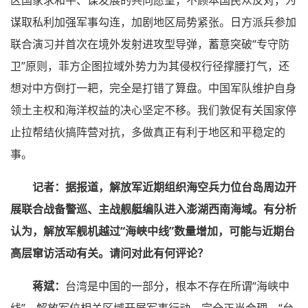
谋取私利加强军事勾连，加剧地区局势紧张。日方派兵参加
联合演习并首次在境外发射进攻型导弹，蓄意突破“专守防
卫”原则，菲方企图拉域外势力为其侵权行径撑腰打气，还
想对中方倒打一耙，完全是打错了算盘。中国军队维护自身
领土主权和海洋权益的决心坚定不移。我们敦促有关国家停
止拉帮结伙搞阵营对抗，多做真正有利于地区和平稳定的
事。
记者：据报道，解放军近期组织海空兵力位台岛周边开
展联合战备警巡、主战舰艇编队进入澎湖西南海域。有分析
认为，解放军舰机越过“海峡中线”数量增加，可能与近期台
高层窜访活动有关。请问对此有何评论？
蒋斌：
台湾是中国的一部分，根本不存在所谓“海峡中
线”。解放军位相关区域开展军事行动，完全正当合理。“台