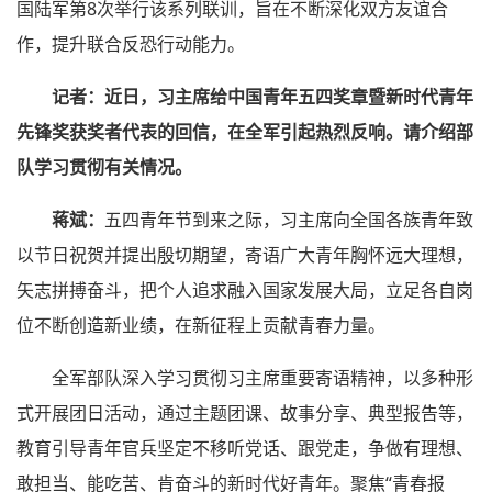
国陆军第8次举行该系列联训，旨在不断深化双方友谊合
作，提升联合反恐行动能力。
记者：近日，习主席给中国青年五四奖章暨新时代青年
先锋奖获奖者代表的回信，在全军引起热烈反响。请介绍部
队学习贯彻有关情况。
蒋斌：
五四青年节到来之际，习主席向全国各族青年致
以节日祝贺并提出殷切期望，寄语广大青年胸怀远大理想，
矢志拼搏奋斗，把个人追求融入国家发展大局，立足各自岗
位不断创造新业绩，在新征程上贡献青春力量。
全军部队深入学习贯彻习主席重要寄语精神，以多种形
式开展团日活动，通过主题团课、故事分享、典型报告等，
教育引导青年官兵坚定不移听党话、跟党走，争做有理想、
敢担当、能吃苦、肯奋斗的新时代好青年。聚焦“青春报