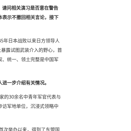
务，请问相关演习是否意在警告
本表示不撤回相关言论，接下
45年日本战败以来日方领导人
上暴露试图武装介入的野心，首
权、统一、领土完整是中国军
人进一步介绍有关情况。
家的30余名中青年军官代表与
参访军地单位，沉浸式领略中
年首次举办以来，得到了东盟国