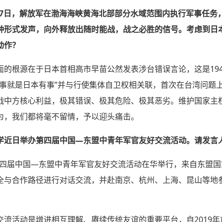
2月7日，解放军在渤海海峡黄海北部部分水域范围内执行军事任
种形式发声，向外释放出随时能战，战之必胜的信号。考虑到日
动作？
面的根源在于日本首相高市早苗公然发表涉台错误言论，这是19
有事就是日本有事”并与行使集体自卫权相关联，首次在台湾问题
战中方核心利益，极其错误、极其危险、极其恶劣。维护国家主
为，我们都将毫不留情，予以迎头痛击。
学近日举办第四届中国—东盟中青年军官友好交流活动。请发言
，第四届中国—东盟中青年军官友好交流活动在华举行，来自东盟国
全与合作路径进行对话交流，并赴南京、杭州、上海、昆山等地
交流活动是增进相互理解、赓续传统友谊的重要平台，自2019