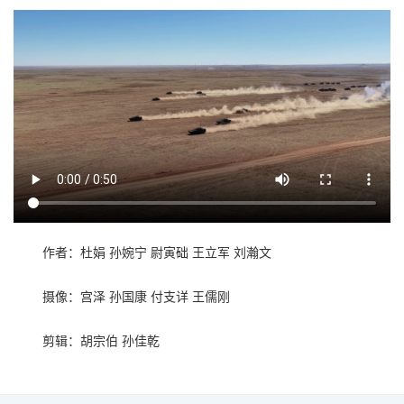
作者：杜娟 孙婉宁 尉寅础 王立军 刘瀚文
摄像：宫泽 孙国康 付支详 王儒刚
剪辑：胡宗伯 孙佳乾