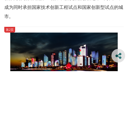
成为同时承担国家技术创新工程试点和国家创新型试点的城
市。
第2页
新浪微博
腾讯微博
人民微博
这是4月14日拍摄的青岛浮山湾夜景。郭绪雷 摄
微信
QQ 好友
QQ 空间
旅游胜地绽放新风采