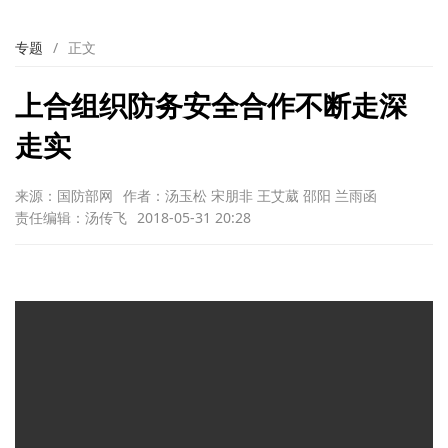
专题
/
正文
上合组织防务安全合作不断走深
走实
来源：国防部网
作者：汤玉松 宋朋非 王艾葳 邵阳 兰雨函
责任编辑：汤传飞
2018-05-31 20:28