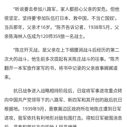
“听说要去参加八路军，家人都担心父亲的安危。但他
很坚定，坚持要‘参加队伍打日本、救中国，不当亡国奴’。
当兵那年，父亲才16岁。”陈齐告诉记者，1938年5月，父
亲陈海林入伍成为120师359旅一名战士。
“陈庄歼灭战，是父亲在上下细腰涧战斗后经历的第二
次大的战斗，他生前多次提起有关陈庄战斗的往事。”陈齐
翻开一本军旅作家写的书，将书中记录的父亲故事娓娓道
来。
抗日战争进入战略相持阶段后，日寇将军事进攻重点转
向中国共产党领导下的八路军、新四军和其开创的敌后抗日
根据地。1939年9月，晋察冀边区政府所在地陈庄遭到日军
进攻，我军依托有利地形对敌包围打击。得知日军被围消息
后，灵寿和慈峪方向的敌人赶来增援。