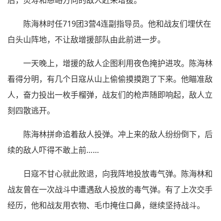
陈海林时任719团3营4连副指导员。他和战友们埋伏在
白头山阵地，不让敌增援部队由此前进一步。
一天晚上，增援的敌人企图利用夜色掩护进攻。陈海林
看得分明，有几个日寇从山上偷偷摸摸跑了下来。他瞄准敌
人，奋力投出一枚手榴弹，战友们的枪声随即响起，敌人立
刻四散逃开。
陈海林拼命追着敌人投弹。冲上来的敌人纷纷倒下，后
续的敌人吓得不敢上前……
日寇不甘心就此败退，向我阵地投放毒气弹。陈海林和
战友曾在一次战斗中遭遇敌人投放的毒气弹。有了上次交手
经历，他和战友用衣物、毛巾掩住口鼻，继续坚持战斗。