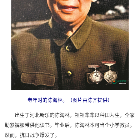
老年时的陈海林。（图片由陈齐提供）
出生于河北新乐的陈海林，祖祖辈辈以种田为生，全家
勒紧裤腰带供他读书。毕业后，陈海林本可当个小学教员。
然而，抗日战争爆发了。