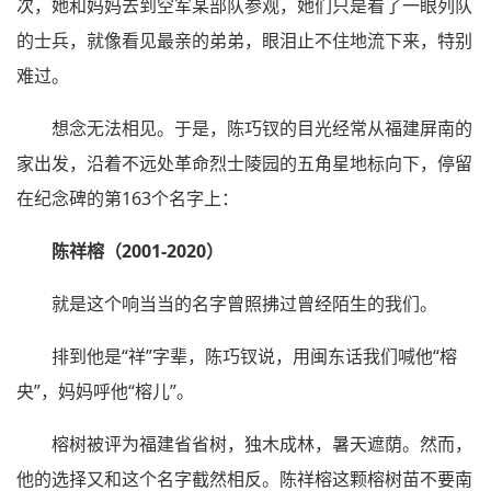
次，她和妈妈去到空军某部队参观，她们只是看了一眼列队
的士兵，就像看见最亲的弟弟，眼泪止不住地流下来，特别
难过。
想念无法相见。于是，陈巧钗的目光经常从福建屏南的
家出发，沿着不远处革命烈士陵园的五角星地标向下，停留
在纪念碑的第163个名字上：
陈祥榕（2001-2020）
就是这个响当当的名字曾照拂过曾经陌生的我们。
排到他是“祥”字辈，陈巧钗说，用闽东话我们喊他“榕
央”，妈妈呼他“榕儿”。
榕树被评为福建省省树，独木成林，暑天遮荫。然而，
他的选择又和这个名字截然相反。陈祥榕这颗榕树苗不要南