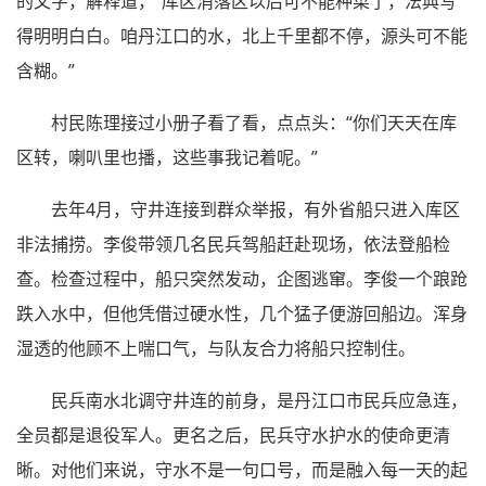
的文字，解释道，“库区消落区以后可不能种菜了，法典写
得明明白白。咱丹江口的水，北上千里都不停，源头可不能
含糊。”
村民陈理接过小册子看了看，点点头：“你们天天在库
区转，喇叭里也播，这些事我记着呢。”
去年4月，守井连接到群众举报，有外省船只进入库区
非法捕捞。李俊带领几名民兵驾船赶赴现场，依法登船检
查。检查过程中，船只突然发动，企图逃窜。李俊一个踉跄
跌入水中，但他凭借过硬水性，几个猛子便游回船边。浑身
湿透的他顾不上喘口气，与队友合力将船只控制住。
民兵南水北调守井连的前身，是丹江口市民兵应急连，
全员都是退役军人。更名之后，民兵守水护水的使命更清
晰。对他们来说，守水不是一句口号，而是融入每一天的起