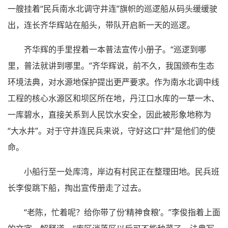
一艘挂着“民兵南水北调守井连”旗帜的巡逻船从码头缓缓驶
出，连长齐华辉站在船头，带队开启新一天的巡逻。
齐华辉的手里捏着一本普法宣传小册子。“巡逻到哪
里，普法就讲到哪里。”齐华辉说，前不久，我国颁布生态
环境法典，对水源地保护提出更严要求。作为南水北调中线
工程的核心水源区和坝区所在地，丹江口水库的一草一木、
一库碧水，直接关系到人民饮水安全，因此被形象地称为
“大水井”。对于守井连民兵来说，守好这口“井”是他们的使
命。
小船行至一处库湾，岸边有村民正在整理田地。民兵班
长李俊跳下船，掏出宣传册走了过去。
“老陈，忙着呢？给你带了份‘精神食粮’。”李俊指着上面