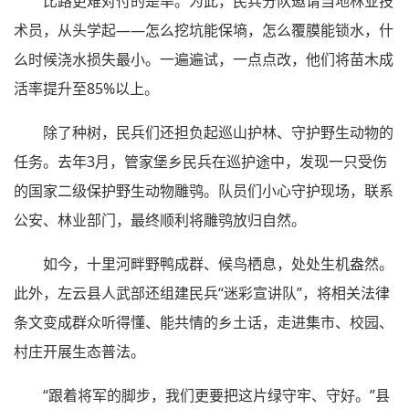
比路更难对付的是旱。为此，民兵分队邀请当地林业技
术员，从头学起——怎么挖坑能保墒，怎么覆膜能锁水，什
么时候浇水损失最小。一遍遍试，一点点改，他们将苗木成
活率提升至85%以上。
除了种树，民兵们还担负起巡山护林、守护野生动物的
任务。去年3月，管家堡乡民兵在巡护途中，发现一只受伤
的国家二级保护野生动物雕鸮。队员们小心守护现场，联系
公安、林业部门，最终顺利将雕鸮放归自然。
如今，十里河畔野鸭成群、候鸟栖息，处处生机盎然。
此外，左云县人武部还组建民兵“迷彩宣讲队”，将相关法律
条文变成群众听得懂、能共情的乡土话，走进集市、校园、
村庄开展生态普法。
“跟着将军的脚步，我们更要把这片绿守牢、守好。”县