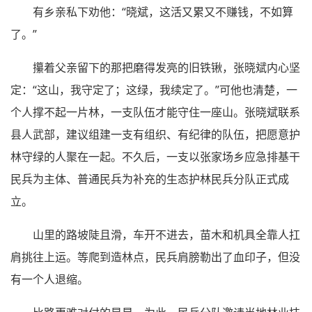
有乡亲私下劝他：“晓斌，这活又累又不赚钱，不如算
了。”
攥着父亲留下的那把磨得发亮的旧铁锹，张晓斌内心坚
定：“这山，我守定了；这绿，我续定了。”可他也清楚，一
个人撑不起一片林，一支队伍才能守住一座山。张晓斌联系
县人武部，建议组建一支有组织、有纪律的队伍，把愿意护
林守绿的人聚在一起。不久后，一支以张家场乡应急排基干
民兵为主体、普通民兵为补充的生态护林民兵分队正式成
立。
山里的路坡陡且滑，车开不进去，苗木和机具全靠人扛
肩挑往上运。等爬到造林点，民兵肩膀勒出了血印子，但没
有一个人退缩。