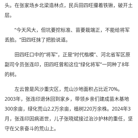
头。在张家场乡北梁造林点，民兵田四旺攥着铁锹，破开土
层。
“今天风大，但坑要挖标准、苗要栽端正，不能给将军
丢脸。”田四旺抹了把脸说道。
田四旺口中的“将军”，正是“时代楷模”、河北省军区原
副司令员张连印，田四旺曾和这位“绿化将军”一同种了8年
的树。
左云曾是风沙重灾区，荒山沙地面积占比近70%。
2003年，张连印退休回到家乡，带领乡亲们建成苗木基地
300余亩，绿化荒山2.2万余亩，植树220万余株。2024年3
月，张连印因病逝世，儿子张晓斌接过治沙护林的重任，坚
守在父亲奋斗的荒山上。