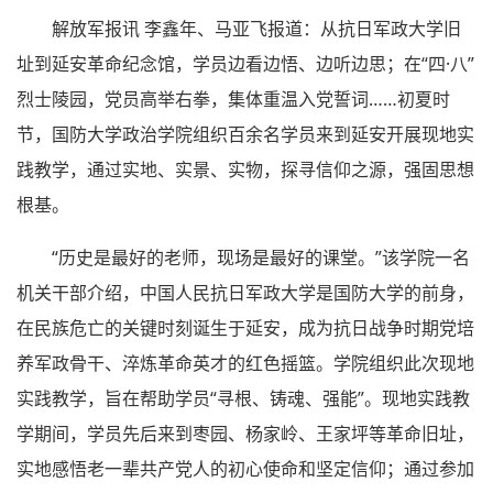
解放军报讯 李鑫年、马亚飞报道：从抗日军政大学旧
址到延安革命纪念馆，学员边看边悟、边听边思；在“四·八”
烈士陵园，党员高举右拳，集体重温入党誓词……初夏时
节，国防大学政治学院组织百余名学员来到延安开展现地实
践教学，通过实地、实景、实物，探寻信仰之源，强固思想
根基。
“历史是最好的老师，现场是最好的课堂。”该学院一名
机关干部介绍，中国人民抗日军政大学是国防大学的前身，
在民族危亡的关键时刻诞生于延安，成为抗日战争时期党培
养军政骨干、淬炼革命英才的红色摇篮。学院组织此次现地
实践教学，旨在帮助学员“寻根、铸魂、强能”。现地实践教
学期间，学员先后来到枣园、杨家岭、王家坪等革命旧址，
实地感悟老一辈共产党人的初心使命和坚定信仰；通过参加