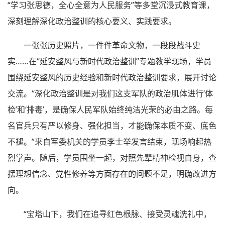
“学习张思德，全心全意为人民服务”等多堂沉浸式教育课，
深刻理解深化政治整训的核心要义、实践要求。
一张张历史照片，一件件革命文物，一段段战斗史
实……在“延安整风与新时代政治整训”专题教学现场，学员
围绕延安整风的历史经验和新时代政治整训要求，展开讨论
交流。“深化政治整训是对我们这支军队的政治肌体进行‘体
检’和‘排毒’，是确保人民军队始终纯洁光荣的必由之路。每
名官兵只有严以修身、强化担当，才能确保本质不变、底色
不褪。”来自军委机关的学员李士举发言结束，现场响起热
烈掌声。随后，学员围坐一起，对照先辈精神检视自身，查
摆理想信念、党性修养等方面存在的问题不足，明确改进方
向。
“宝塔山下，我们在追寻红色根脉、接受灵魂洗礼中，