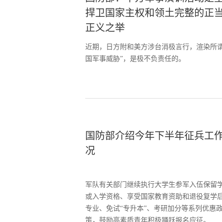
捍卫国家主权和领土完整的正
正义之举
近期，日方附和美方涉台消极言行，渲染所谓
国军事威胁”，是极不负责任的。
国防部介绍今年下半年征兵工
况
军队有关部门继续执行大学生参军入伍保留
或入学资格、享受国家教育资助和退役复学
专业、免试“专升本”、考研加分等系列优惠
策，鼓励高素质青年积极踊跃报名应征。