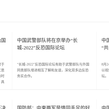
治国
中国武警部队将在京举办“长
中
城-2022”反恐国际论坛
“
对于
“长城-2022”反恐国际论坛有助于武警部队与外国
8月
义思
同类部队增进相互了解和友谊，深化双多边反恐
以视
新时
务实合作。
坛。
，具
坚决
国防部：中柬两军是情同手足的好
中