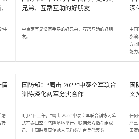
当、
兄弟、互帮互助的好朋友
深
“中
中柬两军是情同手足的好兄弟，互帮互助的好朋
中国
友。
参演
方战
能力
作情
国防部：“鹰击-2022”中泰空军联合
国
训练深化两军务实合作
义
学籍
8月24日上午，“鹰击-2022”中泰空军联合训练闭幕
任何
后转
式在泰国空军乌隆基地举行。联训双方指挥组成
严重
政
员、中国驻泰国使馆人员和参训官兵代表参加。
国家